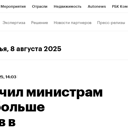
Мероприятия
Отрасли
Недвижимость
Autonews
РБК Ком
 РБК
РБК Образование
РБК Курсы
РБК Life
Тренды
Виз
Экспертиза
Решение
Новости партнеров
Пресс-релизы
ь
Крипто
РБК Бизнес-среда
Дискуссионный клуб
Исследо
зета
Спецпроекты СПб
Конференции СПб
Спецпроекты
ья
, 8 августа 2025
кономика
Бизнес
Технологии и медиа
Финансы
Рынок на
25, 14:03
учил министрам
больше
в в