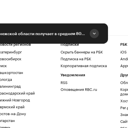
Каждый район Воронежской области получает в среднем 800 млн руб. субсидий
овости регионов
Подписки
РБК
катеринбург
Скрыть баннеры на РБК
iOS
овосибирск
Подписка на РБК
And
мск
Корпоративная подписка
AppG
ашкортостан
Уведомления
Дру
ологда
RSS
Обл
алининград
Оповещения RBC.ru
Кор
раснодарский край
дом
ижний Новгород
Хос
ермский край
Рег
остов-на-Дону
Зна
атарстан
Сайт
юмень
РБК