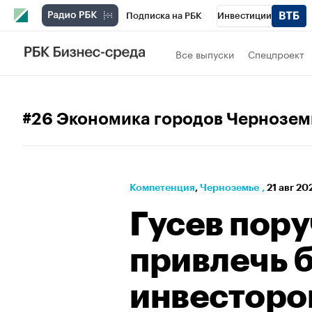
Подписка на РБК
Инвестиции
РБК Вино
Спорт
Школа управления
Все выпуски
Спецпроект
Национальные проекты
Город
Стил
Кредитные рейтинги
Франшизы
Га
#26 Экономика городов Чернозем
Проверка контрагентов
Политика
Э
Компетенция
⁠,
Черноземье
,
21 авг 20
Гусев пор
привлечь 
инвесторо