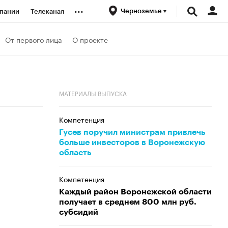
...
Черноземье
пании
Телеканал
ионеры
От первого лица
О проекте
вания
МАТЕРИАЛЫ ВЫПУСКА
личной валюты
Компетенция
Гусев поручил министрам привлечь
больше инвесторов в Воронежскую
область
Компетенция
Каждый район Воронежской области
получает в среднем 800 млн руб.
субсидий