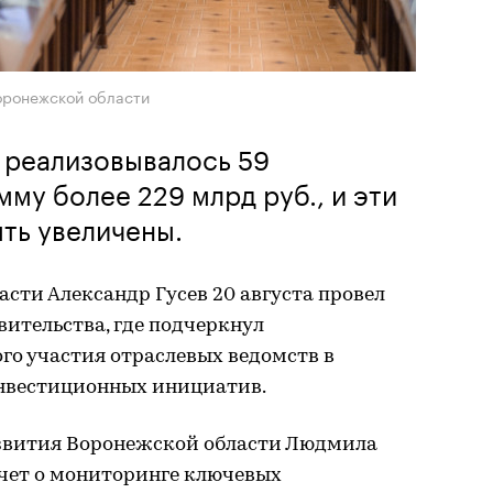
оронежской области
е реализовывалось 59
му более 229 млрд руб., и эти
ть увеличены.
сти Александр Гусев 20 августа провел
вительства, где подчеркнул
го участия отраслевых ведомств в
нвестиционных инициатив.
звития Воронежской области Людмила
чет о мониторинге ключевых