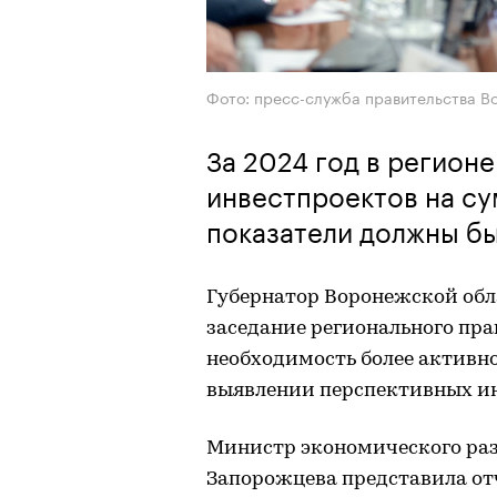
Фото: пресс-служба правительства В
За 2024 год в регион
инвестпроектов на сум
показатели должны бы
Губернатор Воронежской обла
заседание регионального пра
необходимость более активно
выявлении перспективных и
Министр экономического ра
Запорожцева представила от