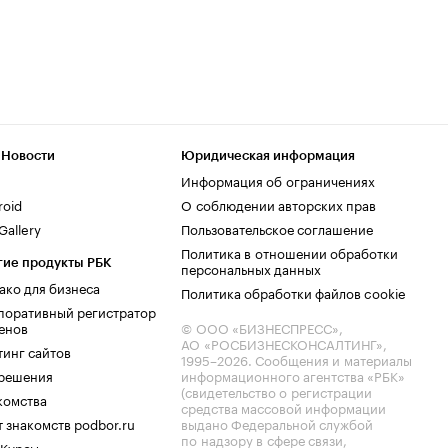
 Новости
Юридическая информация
Информация об ограничениях
roid
О соблюдении авторских прав
allery
Пользовательское соглашение
Политика в отношении обработки
гие продукты РБК
персональных данных
ако для бизнеса
Политика обработки файлов cookie
поративный регистратор
енов
© ООО «БИЗНЕСПРЕСС»,
АО «РОСБИЗНЕСКОНСАЛТИНГ»,
тинг сайтов
1995–2026
. Сообщения и материалы
.решения
информационного агентства «РБК»
(свидетельство о регистрации
комства
средства массовой информации
 знакомств podbor.ru
выдано Федеральной службой
по надзору в сфере связи,
 Курсы