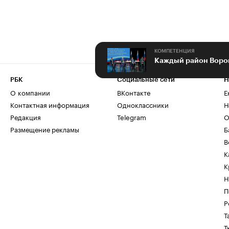
КОМПЕТЕНЦИЯ
РБК
Социальные сети
Н
О компании
ВКонтакте
Е
Контактная информация
Одноклассники
Н
Редакция
Telegram
О
Размещение рекламы
Б
В
К
К
Н
П
Р
Т
Т