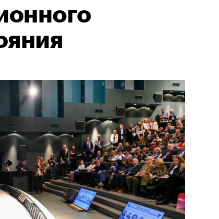
ионного
ояния