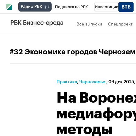
Подписка на РБК
Инвестиции
РБК Вино
Спорт
Школа управления
Все выпуски
Спецпроект
Национальные проекты
Город
Стил
Кредитные рейтинги
Франшизы
Га
#32 Экономика городов Чернозем
Проверка контрагентов
Политика
Э
Практика
⁠,
Черноземье
,
04 дек 2025,
На Ворон
медиафору
методы