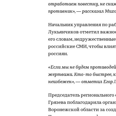
отработаем повестку, не скаж
противник», — рассказал Миха
Начальник управления по раб
Лукьянчиков отметил важнос
его словам, недружественны
российские СМИ, чтобы влият
россиян.
«Если мы не будем противоде
жертвами. Кто-то быстрее, к
неизбежен», — отметил Егор 
Председатель регионального
Грязева поблагодарила орга
Воронежской области за соз