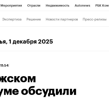
Мероприятия
Отрасли
Недвижимость
Autonews
РБК Ком
 РБК
РБК Образование
РБК Курсы
РБК Life
Тренды
Виз
Экспертиза
Решение
Новости партнеров
Пресс-релизы
ь
Крипто
РБК Бизнес-среда
Дискуссионный клуб
Исследо
зета
Спецпроекты СПб
Конференции СПб
Спецпроекты
ья
, 1 декабря 2025
кономика
Бизнес
Технологии и медиа
Финансы
Рынок на
 11:54
ежском
ме обсудили