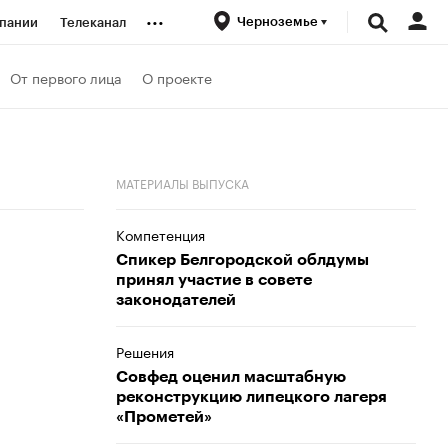
...
Черноземье
пании
Телеканал
ионеры
От первого лица
О проекте
вания
МАТЕРИАЛЫ ВЫПУСКА
личной валюты
Компетенция
Спикер Белгородской облдумы
принял участие в совете
законодателей
Решения
Совфед оценил масштабную
реконструкцию липецкого лагеря
«Прометей»