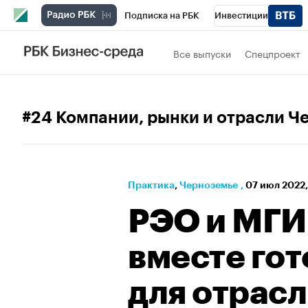
Подписка на РБК
Инвестиции
РБК Вино
Спорт
Школа управления
Все выпуски
Спецпроект
Национальные проекты
Город
Стил
Кредитные рейтинги
Франшизы
Га
#24 Компании, рынки и отрасли Ч
Проверка контрагентов
Политика
Э
Практика
⁠,
Черноземье
,
07 июл 2022,
РЭО и МГИ
вместе гот
для отрас