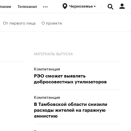
...
Черноземье
пании
Телеканал
ионеры
От первого лица
О проекте
вания
МАТЕРИАЛЫ ВЫПУСКА
личной валюты
Компетенция
РЭО сможет выявлять
добросовестных утилизаторов
Компетенция
В Тамбовской области снизили
расходы жителей на гаражную
амнистию