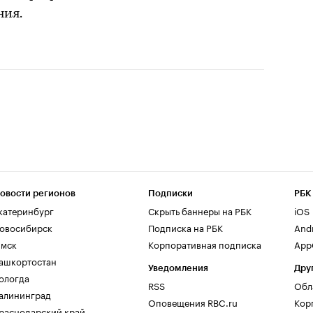
ния.
овости регионов
Подписки
РБК
катеринбург
Скрыть баннеры на РБК
iOS
овосибирск
Подписка на РБК
And
мск
Корпоративная подписка
AppG
ашкортостан
Уведомления
Дру
ологда
RSS
Обл
алининград
Оповещения RBC.ru
Кор
раснодарский край