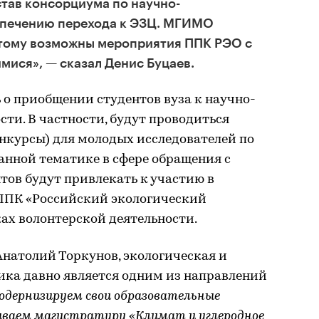
став консорциума по научно-
спечению перехода к ЭЗЦ. МГИМО
этому возможны мероприятия ППК РЭО с
ися», — сказал Денис Буцаев.
о приобщении студентов вуза к научно-
сти. В частности, будут проводиться
нкурсы) для молодых исследователей по
анной тематике в сфере обращения с
нтов будут привлекать к участию в
ППК «Российский экологический
ках волонтерской деятельности.
натолий Торкунов, экологическая и
ка давно является одним из направлений
одернизируем свои образовательные
ываем магистратуру «Климат и углеродное