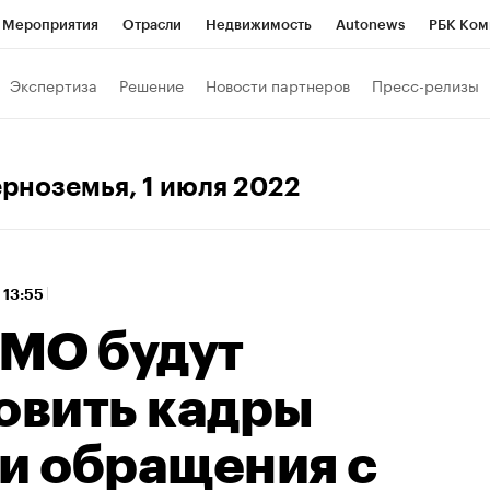
Мероприятия
Отрасли
Недвижимость
Autonews
РБК Ком
 РБК
РБК Образование
РБК Курсы
РБК Life
Тренды
Виз
Экспертиза
Решение
Новости партнеров
Пресс-релизы
ь
Крипто
РБК Бизнес-среда
Дискуссионный клуб
Исследо
зета
Спецпроекты СПб
Конференции СПб
Спецпроекты
ерноземья
, 1 июля 2022
кономика
Бизнес
Технологии и медиа
Финансы
Рынок на
 13:55
МО будут
овить кадры
ли обращения с