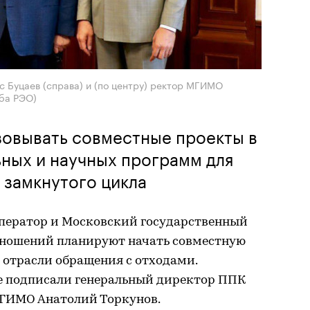
 Буцаев (справа) и (по центру) ректор МГИМО
жба РЭО)
зовывать совместные проекты в
ных и научных программ для
 замкнутого цикла
ператор и Московский государственный
ношений планируют начать совместную
 отрасли обращения с отходами.
е подписали генеральный директор ППК
МГИМО Анатолий Торкунов.