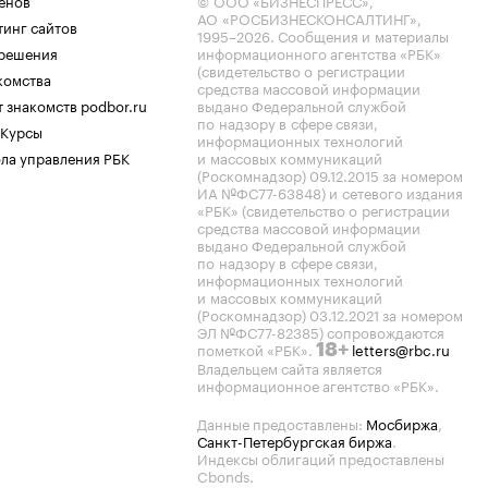
енов
© ООО «БИЗНЕСПРЕСС»,
АО «РОСБИЗНЕСКОНСАЛТИНГ»,
тинг сайтов
1995–2026
. Сообщения и материалы
.решения
информационного агентства «РБК»
(свидетельство о регистрации
комства
средства массовой информации
 знакомств podbor.ru
выдано Федеральной службой
по надзору в сфере связи,
 Курсы
информационных технологий
ла управления РБК
и массовых коммуникаций
(Роскомнадзор) 09.12.2015 за номером
ИА №ФС77-63848) и сетевого издания
«РБК» (свидетельство о регистрации
средства массовой информации
выдано Федеральной службой
по надзору в сфере связи,
информационных технологий
и массовых коммуникаций
(Роскомнадзор) 03.12.2021 за номером
ЭЛ №ФС77-82385) сопровождаются
пометкой «РБК».
letters@rbc.ru
18+
Владельцем сайта является
информационное агентство «РБК».
Данные предоставлены:
Мосбиржа
,
Санкт-Петербургская биржа
.
Индексы облигаций предоставлены
Cbonds.