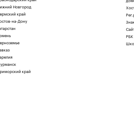
дом
ижний Новгород
Хос
ермский край
Рег
остов-на-Дону
Зна
атарстан
Сайт
юмень
РБК
ерноземье
Шко
авказ
арелия
урманск
риморский край