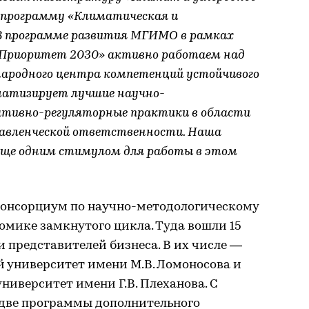
ю программу «Климатическая и
. В программе развития МГИМО в рамках
«Приоритет 2030» активно работаем над
народного центра компетенций устойчивого
матизирует лучшие научно-
ативно-регуляторные практики в области
правленческой ответственности. Наша
еще одним стимулом для работы в этом
 консорциум по научно-методологическому
омике замкнутого цикла. Туда вошли 15
и представителей бизнеса. В их числе —
 университет имени М.В. Ломоносова и
иверситет имени Г.В. Плеханова. С
две программы дополнительного