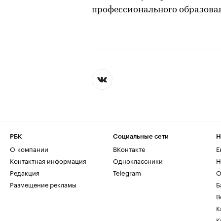
профессионального образова
РБК
Социальные сети
Н
О компании
ВКонтакте
Е
Контактная информация
Одноклассники
Н
Редакция
Telegram
О
Размещение рекламы
Б
В
К
К