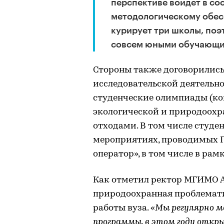
перспективе войдет в со
методологическому обе
курирует три школы, по
совсем юными обучающим
Стороны также договорились 
исследовательской деятельно
студенческие олимпиады (ко
экологической и природоохр
отходами. В том числе студе
мероприятиях, проводимых 
оператор», в том числе в рам
Как отметил ректор МГИМО А
природоохранная проблемати
работы вуза.
«Мы регулярно м
программы, в этом году откр