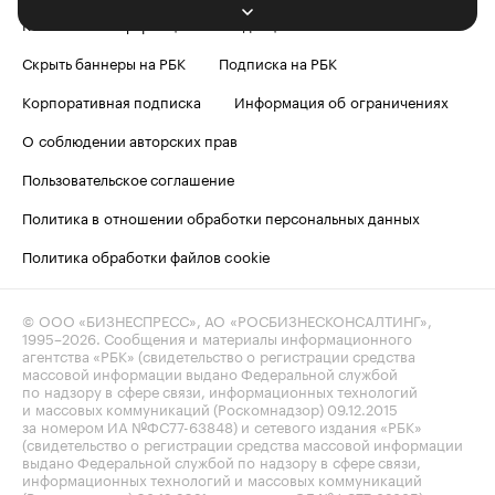
Контактная информация
Редакция
Скрыть баннеры на РБК
Подписка на РБК
Корпоративная подписка
Информация об ограничениях
О соблюдении авторских прав
Пользовательское соглашение
Политика в отношении обработки персональных данных
Политика обработки файлов cookie
© ООО «БИЗНЕСПРЕСС», АО «РОСБИЗНЕСКОНСАЛТИНГ»,
1995–2026
. Сообщения и материалы информационного
агентства «РБК» (свидетельство о регистрации средства
массовой информации выдано Федеральной службой
по надзору в сфере связи, информационных технологий
и массовых коммуникаций (Роскомнадзор) 09.12.2015
за номером ИА №ФС77-63848) и сетевого издания «РБК»
(свидетельство о регистрации средства массовой информации
выдано Федеральной службой по надзору в сфере связи,
информационных технологий и массовых коммуникаций