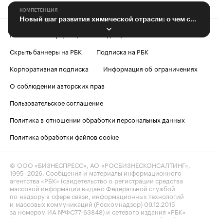
КОМПЕТЕНЦИЯ
Новый шаг развития химической отрасли: о чем соглашение «Газпром нефти»
Контактная информация
Редакция
Скрыть баннеры на РБК
Подписка на РБК
Корпоративная подписка
Информация об ограничениях
О соблюдении авторских прав
Пользовательское соглашение
Политика в отношении обработки персональных данных
Политика обработки файлов cookie
© ООО «БИЗНЕСПРЕСС», АО «РОСБИЗНЕСКОНСАЛТИНГ»,
1995–2026
. Сообщения и материалы информационного
агентства «РБК» (свидетельство о регистрации средства
массовой информации выдано Федеральной службой
по надзору в сфере связи, информационных технологий
и массовых коммуникаций (Роскомнадзор) 09.12.2015
за номером ИА №ФС77-63848) и сетевого издания «РБК»