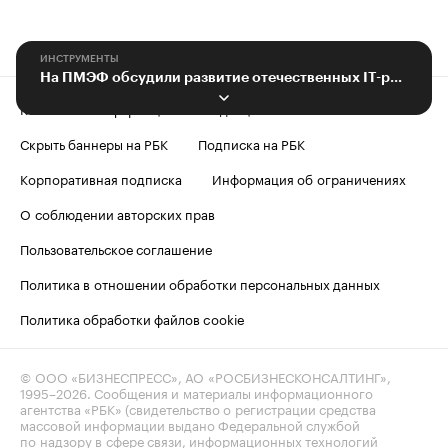
ИНСТРУМЕНТЫ
На ПМЭФ обсудили развитие отечественных IT-решений для анимации и кино
Контактная информация
Редакция
Скрыть баннеры на РБК
Подписка на РБК
Корпоративная подписка
Информация об ограничениях
О соблюдении авторских прав
Пользовательское соглашение
Политика в отношении обработки персональных данных
Политика обработки файлов cookie
© ООО «БИЗНЕСПРЕСС», АО «РОСБИЗНЕСКОНСАЛТИНГ»,
1995–2026
. Сообщения и материалы информационного
агентства «РБК» (свидетельство о регистрации средства
массовой информации выдано Федеральной службой
по надзору в сфере связи, информационных технологий