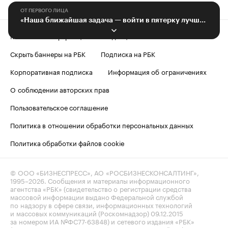
ОТ ПЕРВОГО ЛИЦА
«Наша ближайшая задача — войти в пятерку лучших регионов»
Контактная информация
Редакция
Скрыть баннеры на РБК
Подписка на РБК
Корпоративная подписка
Информация об ограничениях
О соблюдении авторских прав
Пользовательское соглашение
Политика в отношении обработки персональных данных
Политика обработки файлов cookie
© ООО «БИЗНЕСПРЕСС», АО «РОСБИЗНЕСКОНСАЛТИНГ»,
1995–2026
. Сообщения и материалы информационного
агентства «РБК» (свидетельство о регистрации средства
массовой информации выдано Федеральной службой
по надзору в сфере связи, информационных технологий
и массовых коммуникаций (Роскомнадзор) 09.12.2015
за номером ИА №ФС77-63848) и сетевого издания «РБК»