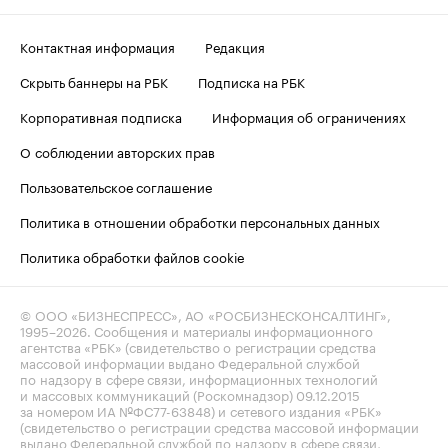
Контактная информация
Редакция
Скрыть баннеры на РБК
Подписка на РБК
Корпоративная подписка
Информация об ограничениях
О соблюдении авторских прав
Пользовательское соглашение
Политика в отношении обработки персональных данных
Политика обработки файлов cookie
© ООО «БИЗНЕСПРЕСС», АО «РОСБИЗНЕСКОНСАЛТИНГ»,
1995–2026
. Сообщения и материалы информационного
агентства «РБК» (свидетельство о регистрации средства
массовой информации выдано Федеральной службой
по надзору в сфере связи, информационных технологий
и массовых коммуникаций (Роскомнадзор) 09.12.2015
за номером ИА №ФС77-63848) и сетевого издания «РБК»
(свидетельство о регистрации средства массовой информации
выдано Федеральной службой по надзору в сфере связи,