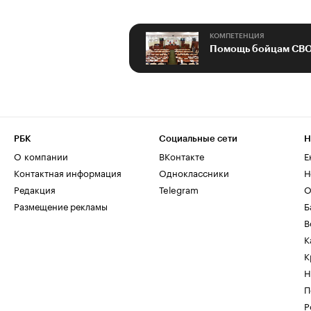
КОМПЕТЕНЦИЯ
РБК
Социальные сети
Н
О компании
ВКонтакте
Е
Контактная информация
Одноклассники
Н
Редакция
Telegram
О
Размещение рекламы
Б
В
К
К
Н
П
Р