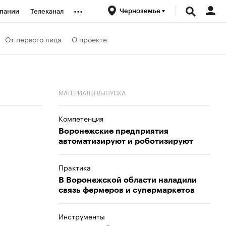
...
Черноземье
пании
Телеканал
ионеры
От первого лица
О проекте
вания
МАТЕРИАЛЫ ВЫПУСКА
личной валюты
Компетенция
Воронежские предприятия
автоматизируют и роботизируют
Практика
В Воронежской области наладили
связь фермеров и супермаркетов
Инструменты