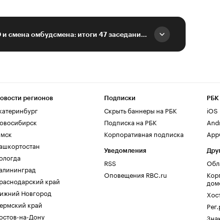
Помощь бойцам СВО и смена омбудсмена: итоги 47 заседания Курской облдумы
овости регионов
Подписки
РБК
катеринбург
Скрыть баннеры на РБК
iOS
овосибирск
Подписка на РБК
And
мск
Корпоративная подписка
AppG
ашкортостан
Уведомления
Дру
ологда
RSS
Обл
алининград
Оповещения RBC.ru
Кор
раснодарский край
дом
ижний Новгород
Хос
ермский край
Рег
остов-на-Дону
Зна