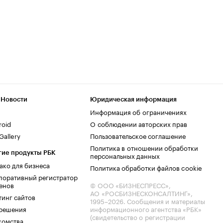
 Новости
Юридическая информация
Информация об ограничениях
roid
О соблюдении авторских прав
allery
Пользовательское соглашение
Политика в отношении обработки
гие продукты РБК
персональных данных
ако для бизнеса
Политика обработки файлов cookie
поративный регистратор
енов
© ООО «БИЗНЕСПРЕСС»,
АО «РОСБИЗНЕСКОНСАЛТИНГ»,
тинг сайтов
1995–2026
. Сообщения и материалы
.решения
информационного агентства «РБК»
(свидетельство о регистрации
комства