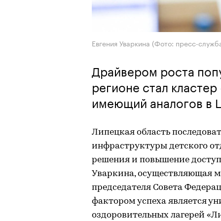
Евгения Уваркина (Фото: пресс-служ
Драйвером роста попу
регионе стал кластер
имеющий аналогов в 
Липецкая область последова
инфраструктуры детского от
решения и повышение доступн
Уваркина, осуществляющая 
председателя Совета Федера
фактором успеха является у
оздоровительных лагерей «Л