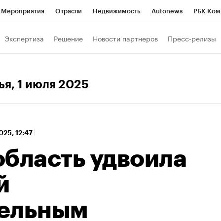
Мероприятия
Отрасли
Недвижимость
Autonews
РБК Ком
 РБК
РБК Образование
РБК Курсы
РБК Life
Тренды
Виз
Экспертиза
Решение
Новости партнеров
Пресс-релизы
ь
Крипто
РБК Бизнес-среда
Дискуссионный клуб
Исследо
зета
Спецпроекты СПб
Конференции СПб
Спецпроекты
ья
, 1 июля 2025
кономика
Бизнес
Технологии и медиа
Финансы
Рынок на
025, 12:47
область удвоила
й
тельным