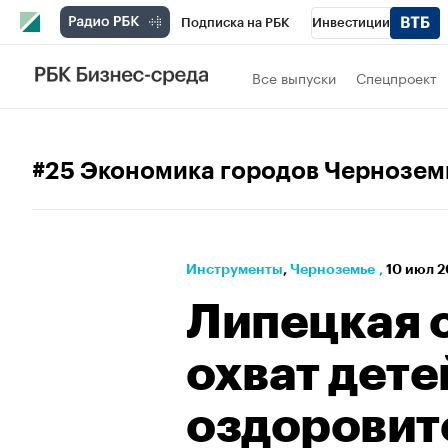
Подписка на РБК
Инвестиции
РБК Вино
Спорт
Школа управления
Все выпуски
Спецпроект
Национальные проекты
Город
Стил
Кредитные рейтинги
Франшизы
Га
#25 Экономика городов Чернозем
Проверка контрагентов
Политика
Э
Инструменты
⁠,
Черноземье
,
10 июл 2
Липецкая 
охват дете
оздорови