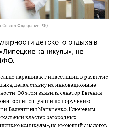
ба Совета Федерации РФ)
лярности детского отдыха в
 «Липецкие каникулы», не
ЦФО.
тельно наращивает инвестиции в развитие
дыха, делая ставку на инновационные
ости. Об этом заявила сенатор Евгения
мониторинг ситуации по поручению
ции Валентины Матвиенко. Ключевым
никальный кластер загородных
ипецкие каникулы», не имеющий аналогов