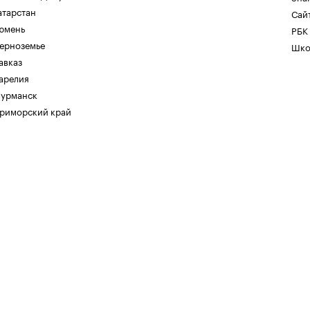
атарстан
Сайт
юмень
РБК
ерноземье
Шко
авказ
арелия
урманск
риморский край