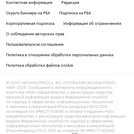
Контактная информация
Редакция
Скрыть баннеры на РБК
Подписка на РБК
Корпоративная подписка
Информация об ограничениях
О соблюдении авторских прав
Пользовательское соглашение
Политика в отношении обработки персональных данных
Политика обработки файлов cookie
© ООО «БИЗНЕСПРЕСС», АО «РОСБИЗНЕСКОНСАЛТИНГ»,
1995–2026
. Сообщения и материалы информационного
агентства «РБК» (свидетельство о регистрации средства
массовой информации выдано Федеральной службой
по надзору в сфере связи, информационных технологий
и массовых коммуникаций (Роскомнадзор) 09.12.2015
за номером ИА №ФС77-63848) и сетевого издания «РБК»
(свидетельство о регистрации средства массовой информации
выдано Федеральной службой по надзору в сфере связи,
информационных технологий и массовых коммуникаций
(Роскомнадзор) 03.12.2021 за номером ЭЛ №ФС77-82385)