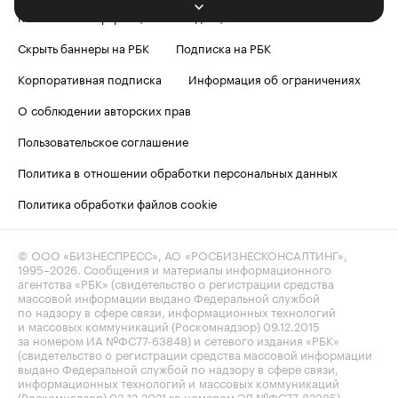
Контактная информация
Редакция
Скрыть баннеры на РБК
Подписка на РБК
Корпоративная подписка
Информация об ограничениях
О соблюдении авторских прав
Пользовательское соглашение
Политика в отношении обработки персональных данных
Политика обработки файлов cookie
© ООО «БИЗНЕСПРЕСС», АО «РОСБИЗНЕСКОНСАЛТИНГ»,
1995–2026
. Сообщения и материалы информационного
агентства «РБК» (свидетельство о регистрации средства
массовой информации выдано Федеральной службой
по надзору в сфере связи, информационных технологий
и массовых коммуникаций (Роскомнадзор) 09.12.2015
за номером ИА №ФС77-63848) и сетевого издания «РБК»
(свидетельство о регистрации средства массовой информации
выдано Федеральной службой по надзору в сфере связи,
информационных технологий и массовых коммуникаций
(Роскомнадзор) 03.12.2021 за номером ЭЛ №ФС77-82385)