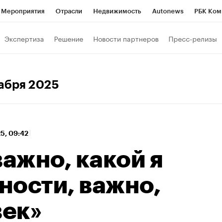
Мероприятия
Отрасли
Недвижимость
Autonews
РБК Ком
 РБК
РБК Образование
РБК Курсы
РБК Life
Тренды
Виз
Экспертиза
Решение
Новости партнеров
Пресс-релизы
ь
Крипто
РБК Бизнес-среда
Дискуссионный клуб
Исследо
зета
Спецпроекты СПб
Конференции СПб
Спецпроекты
кабря 2025
кономика
Бизнес
Технологии и медиа
Финансы
Рынок на
25, 09:42
важно, какой я
ности, важно,
век»