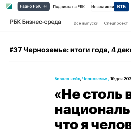
Подписка на РБК
Инвестиции
РБК Вино
Спорт
Школа управления
Все выпуски
Спецпроект
Национальные проекты
Город
Стил
Кредитные рейтинги
Франшизы
Га
#37 Черноземье: итоги года
, 4 де
Проверка контрагентов
Политика
Э
Бизнес-кейс
⁠,
Черноземье
,
19 дек 20
«Не столь 
националь
что я чело