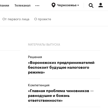
...
Черноземье
пании
Телеканал
ионеры
От первого лица
О проекте
вания
МАТЕРИАЛЫ ВЫПУСКА
личной валюты
Решения
«Воронежских предпринимателей
беспокоит будущее налогового
режима»
Компетенция
«Главная проблема чиновников —
равнодушие и боязнь
ответственности»