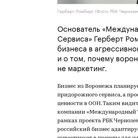
Герберт Ромберг (Фото: РБК Чернозе
Основатель «Междуна
Сервиса» Герберт Ром
бизнеса в агрессивно
и о том, почему воро
не маркетинг.
Бизнес из Воронежа планиру
придорожного сервиса, а про
ценности в ООН. Таким види
компании «Международный Тр
рамках проекта РБК Чернозем
российский бизнес адаптируе