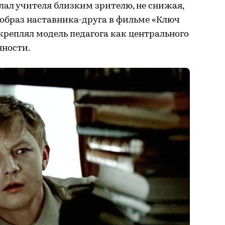
елал учителя близким зрителю, не снижая,
, образ наставника-друга в фильме «Ключ
акреплял модель педагога как центрального
нности.