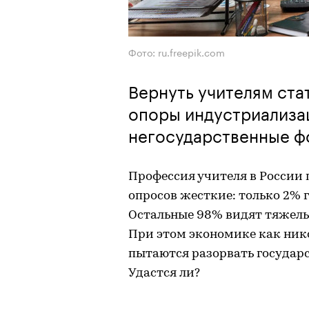
Фото: ru.freepik.com
Вернуть учителям ста
опоры индустриализа
негосударственные ф
Профессия учителя в России 
опросов жесткие: только 2% 
Остальные 98% видят тяжелы
При этом экономике как ник
пытаются разорвать государс
Удастся ли?