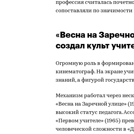
профессия считалась почетно
сопоставляли по значимости
«Весна на Заречно
создал культ учит
Огромную роль в формирован
кинематограф. На экране учи
знаний, а фигурой государст
Механизм работал через неск
«Весна на Заречной улице» (
высокий статус педагога. Ас
«Первом учителе» (1965) пре
человеческой сложности в «Д