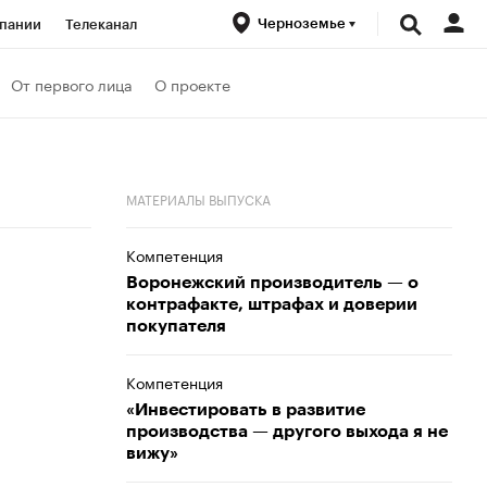
Черноземье
пании
Телеканал
ионеры
От первого лица
О проекте
вания
Проверка контрагентов
МАТЕРИАЛЫ ВЫПУСКА
Компетенция
Воронежский производитель — о
контрафакте, штрафах и доверии
покупателя
Компетенция
«Инвестировать в развитие
производства — другого выхода я не
вижу»