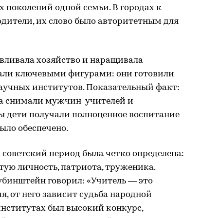
 поколений одной семьи. В городах к
дители, их слово было авторитетным для
авливала хозяйство и наращивала
али ключевыми фигурами: они готовили
научных институтов. Показательный факт:
та снимали мужчин-учителей и
бы дети получали полноценное воспитание
ыло обеспечено.
 советский период была четко определена:
тую личность, патриота, труженика.
убинштейн говорил: «Учитель — это
я, от него зависит судьба народной
институтах был высокий конкурс,