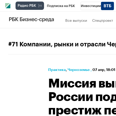
Подписка на РБК
Инвестиции
РБК Вино
Спорт
Школа управления
Все выпуски
Спецпроект
Национальные проекты
Город
Стил
Кредитные рейтинги
Франшизы
Га
#71 Компании, рынки и отрасли Ч
Политика
Экономика
Бизнес
Те
Практика
⁠,
Черноземье
,
07 апр, 18:01
Миссия вы
России по
престиж п