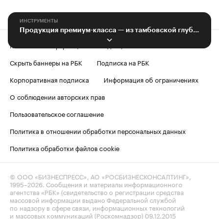
ИНСТРУМЕНТЫ
Продукция премиум-класса — из тамбовской глубинки
Контактная информация
Редакция
Скрыть баннеры на РБК
Подписка на РБК
Корпоративная подписка
Информация об ограничениях
О соблюдении авторских прав
Пользовательское соглашение
Политика в отношении обработки персональных данных
Политика обработки файлов cookie
© ООО «БИЗНЕСПРЕСС», АО «РОСБИЗНЕСКОНСАЛТИНГ»,
1995–2026
. Сообщения и материалы информационного
агентства «РБК» (свидетельство о регистрации средства
массовой информации выдано Федеральной службой
по надзору в сфере связи, информационных технологий
и массовых коммуникаций (Роскомнадзор) 09.12.2015