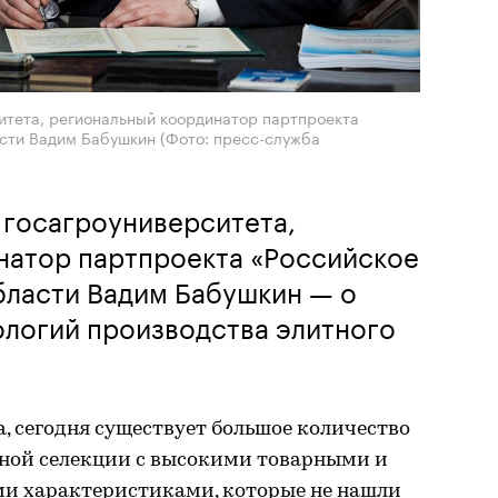
итета, региональный координатор партпроекта
асти Вадим Бабушкин (Фото: пресс-служба
 госагроуниверситета,
натор партпроекта «Российское
бласти Вадим Бабушкин — о
ологий производства элитного
, сегодня существует большое количество
нной селекции с высокими товарными и
и характеристиками, которые не нашли