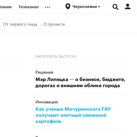
...
Черноземье
пании
Телеканал
ионеры
От первого лица
О проекте
вания
МАТЕРИАЛЫ ВЫПУСКА
личной валюты
Решения
Мэр Липецка — о бизнесе, бюджете,
дорогах и внешнем облике города
Инновации
Как ученые Мичуринского ГАУ
получают элитный семенной
картофель