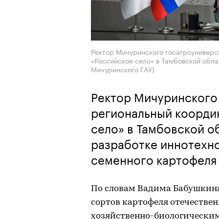
Ректор Мичуринского госагроуниверс
«Российское село» в Тамбовской обл
Мичуринского ГАУ)
Ректор Мичуринского
региональный коорди
село» в Тамбовской о
разработке иннотехн
семенного картофеля
По словам Вадима Бабушкина
сортов картофеля отечестве
хозяйственно-биологическим