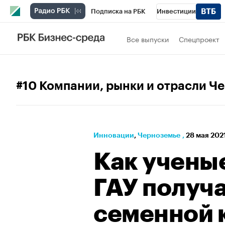
Подписка на РБК
Инвестиции
РБК Вино
Спорт
Школа управления
Все выпуски
Спецпроект
Национальные проекты
Город
Стил
Кредитные рейтинги
Франшизы
Га
#10 Компании, рынки и отрасли Ч
Проверка контрагентов
Политика
Э
Инновации
⁠,
Черноземье
,
28 мая 2021
Как учены
ГАУ получ
семенной 