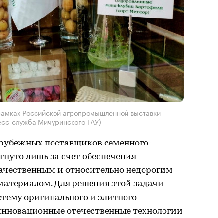
рамках Российской агропромышленной выставки
ресс-служба Мичуринского ГАУ)
арубежных поставщиков семенного
нуто лишь за счет обеспечения
ачественным и относительно недорогим
атериалом. Для решения этой задачи
тему оригинального и элитного
 инновационные отечественные технологии