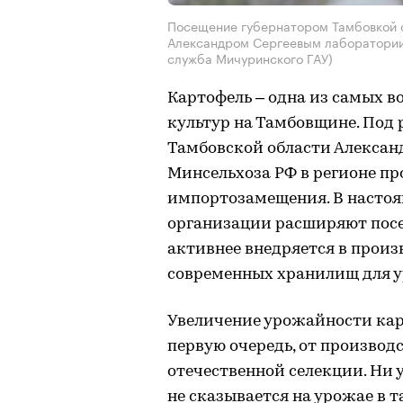
Посещение губернатором Тамбовкой 
Александром Сергеевым лаборатории 
служба Мичуринского ГАУ)
Картофель – одна из самых 
культур на Тамбовщине. Под
Тамбовской области Алексан
Минсельхоза РФ в регионе п
импортозамещения. В настоя
организации расширяют посе
активнее внедряется в произ
современных хранилищ для у
Увеличение урожайности карт
первую очередь, от производ
отечественной селекции. Ни 
не сказывается на урожае в т