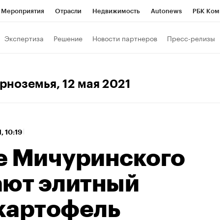
Мероприятия
Отрасли
Недвижимость
Autonews
РБК Ком
 РБК
РБК Образование
РБК Курсы
РБК Life
Тренды
Виз
Экспертиза
Решение
Новости партнеров
Пресс-релизы
ь
Крипто
РБК Бизнес-среда
Дискуссионный клуб
Исследо
зета
Спецпроекты СПб
Конференции СПб
Спецпроекты
ерноземья
, 12 мая 2021
кономика
Бизнес
Технологии и медиа
Финансы
Рынок на
, 10:19
е Мичуринского
ают элитный
картофель