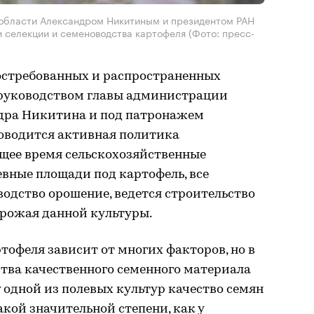
области Александром Никитиным и президентом РАН
селекции и семеноводства картофеля (Фото: пресс-
востребованных и распространенных
 руководством главы администрации
дра Никитина и под патронажем
роводится активная политика
щее время сельскохозяйственные
вные площади под картофель, все
водство орошение, ведется строительство
рожая данной культуры.
офеля зависит от многих факторов, но в
ства качественного семенного материала
у одной из полевых культур качество семян
акой значительной степени, как у