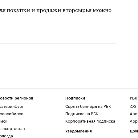
ля покупки и продажи вторсырья можно
овости регионов
Подписки
РБК
катеринбург
Скрыть баннеры на РБК
iOS
овосибирск
Подписка на РБК
And
мск
Корпоративная подписка
AppG
ашкортостан
Уведомления
Дру
ологда