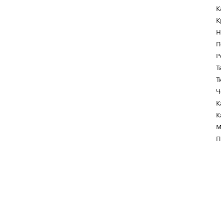
К
К
Н
П
Р
Т
Т
Ч
К
К
М
П