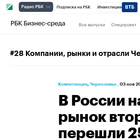
Подписка на РБК
Инвестиции
РБК Вино
Спорт
Школа управления
Все выпуски
Спецпроект
Национальные проекты
Город
Стил
Кредитные рейтинги
Франшизы
Га
#28 Компании, рынки и отрасли Ч
Проверка контрагентов
Политика
Э
Компетенция
⁠,
Черноземье
,
03 ноя 20
В России 
рынок вто
перешли 