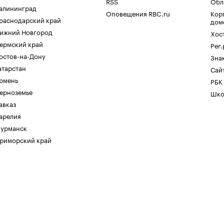
RSS
Обл
алининград
Оповещения RBC.ru
Кор
раснодарский край
дом
ижний Новгород
Хос
ермский край
Рег
остов-на-Дону
Зна
атарстан
Сайт
юмень
РБК
ерноземье
Шко
авказ
арелия
урманск
риморский край