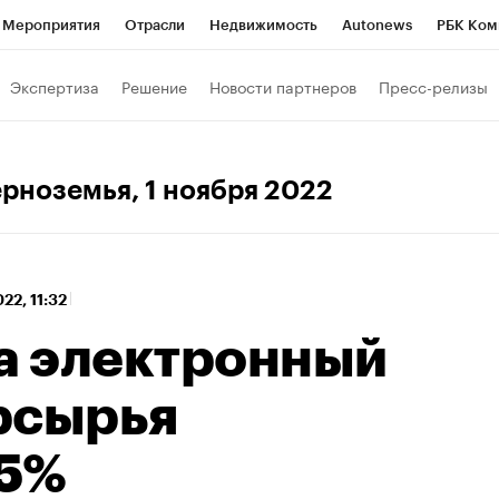
Мероприятия
Отрасли
Недвижимость
Autonews
РБК Ком
 РБК
РБК Образование
РБК Курсы
РБК Life
Тренды
Виз
Экспертиза
Решение
Новости партнеров
Пресс-релизы
ь
Крипто
РБК Бизнес-среда
Дискуссионный клуб
Исследо
зета
Спецпроекты СПб
Конференции СПб
Спецпроекты
ерноземья
, 1 ноября 2022
кономика
Бизнес
Технологии и медиа
Финансы
Рынок на
22, 11:32
на электронный
рсырья
25%