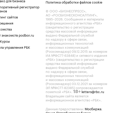
ако для бизнеса
Политика обработки файлов cookie
поративный регистратор
енов
© ООО «БИЗНЕСПРЕСС»,
АО «РОСБИЗНЕСКОНСАЛТИНГ»,
тинг сайтов
1995–2026
. Сообщения и материалы
.решения
информационного агентства «РБК»
(свидетельство о регистрации
комства
средства массовой информации
 знакомств podbor.ru
выдано Федеральной службой
по надзору в сфере связи,
 Курсы
информационных технологий
ла управления РБК
и массовых коммуникаций
(Роскомнадзор) 09.12.2015 за номером
ИА №ФС77-63848) и сетевого издания
«РБК» (свидетельство о регистрации
средства массовой информации
выдано Федеральной службой
по надзору в сфере связи,
информационных технологий
и массовых коммуникаций
(Роскомнадзор) 03.12.2021 за номером
ЭЛ №ФС77-82385) сопровождаются
пометкой «РБК».
letters@rbc.ru
18+
Владельцем сайта является
информационное агентство «РБК».
Данные предоставлены:
Мосбиржа
,
Санкт-Петербургская биржа
.