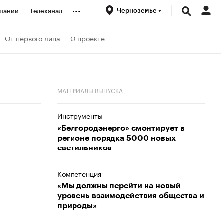
...
Черноземье
пании
Телеканал
ионеры
От первого лица
О проекте
вания
МАТЕРИАЛЫ ВЫПУСКА
личной валюты
Инструменты
«Белгородэнерго» смонтирует в
регионе порядка 5000 новых
светильников
Компетенция
«Мы должны перейти на новый
уровень взаимодействия общества и
природы»