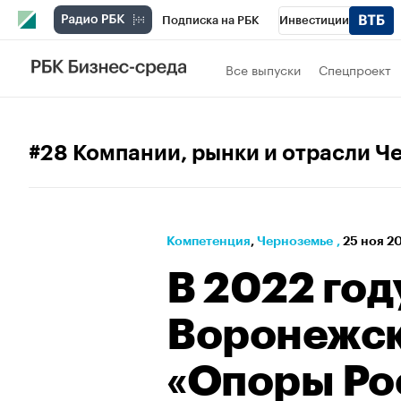
Подписка на РБК
Инвестиции
РБК Вино
Спорт
Школа управления
Все выпуски
Спецпроект
Национальные проекты
Город
Стил
Кредитные рейтинги
Франшизы
Га
#28 Компании, рынки и отрасли Ч
Проверка контрагентов
Политика
Э
Компетенция
⁠,
Черноземье
,
25 ноя 20
В 2022 год
Воронежск
«Опоры Ро