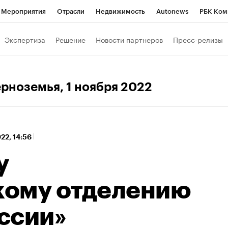
Мероприятия
Отрасли
Недвижимость
Autonews
РБК Ком
 РБК
РБК Образование
РБК Курсы
РБК Life
Тренды
Виз
Экспертиза
Решение
Новости партнеров
Пресс-релизы
ь
Крипто
РБК Бизнес-среда
Дискуссионный клуб
Исследо
зета
Спецпроекты СПб
Конференции СПб
Спецпроекты
ерноземья
, 1 ноября 2022
кономика
Бизнес
Технологии и медиа
Финансы
Рынок на
22, 14:56
у
ому отделению
ссии»