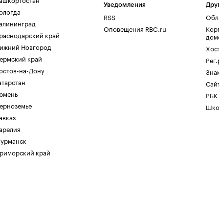
Уведомления
Дру
ологда
RSS
Обл
алининград
Оповещения RBC.ru
Кор
раснодарский край
дом
ижний Новгород
Хос
ермский край
Рег
остов-на-Дону
Зна
атарстан
Сайт
юмень
РБК
ерноземье
Шко
авказ
арелия
урманск
риморский край