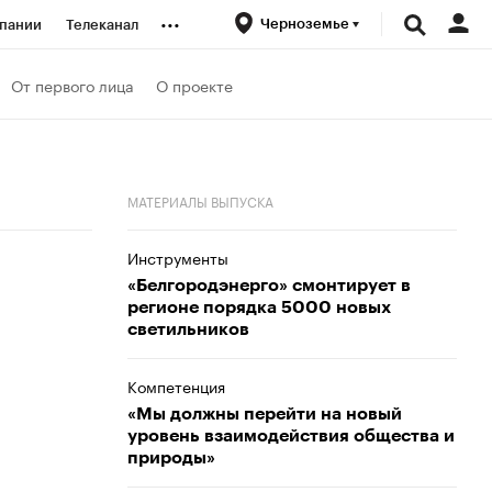
...
Черноземье
пании
Телеканал
ионеры
От первого лица
О проекте
вания
МАТЕРИАЛЫ ВЫПУСКА
личной валюты
Инструменты
«Белгородэнерго» смонтирует в
регионе порядка 5000 новых
светильников
Компетенция
«Мы должны перейти на новый
уровень взаимодействия общества и
природы»