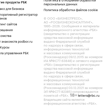
гие продукты РБК
персональных данных
ако для бизнеса
Политика обработки файлов cookie
поративный регистратор
енов
© ООО «БИЗНЕСПРЕСС»,
АО «РОСБИЗНЕСКОНСАЛТИНГ»,
тинг сайтов
1995–2026
. Сообщения и материалы
.решения
информационного агентства «РБК»
(свидетельство о регистрации
комства
средства массовой информации
 знакомств podbor.ru
выдано Федеральной службой
по надзору в сфере связи,
 Курсы
информационных технологий
ла управления РБК
и массовых коммуникаций
(Роскомнадзор) 09.12.2015 за номером
ИА №ФС77-63848) и сетевого издания
«РБК» (свидетельство о регистрации
средства массовой информации
выдано Федеральной службой
по надзору в сфере связи,
информационных технологий
и массовых коммуникаций
(Роскомнадзор) 03.12.2021 за номером
ЭЛ №ФС77-82385) сопровождаются
пометкой «РБК».
letters@rbc.ru
18+
Владельцем сайта является
информационное агентство «РБК».