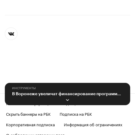
ИНСТРУМЕНТЫ
В Воронеже увеличат финансирование программы защиты от ЧС на ₽1 млрд
Контактная информация
Редакция
Скрыть баннеры на РБК
Подписка на РБК
Корпоративная подписка
Информация об ограничениях
О соблюдении авторских прав