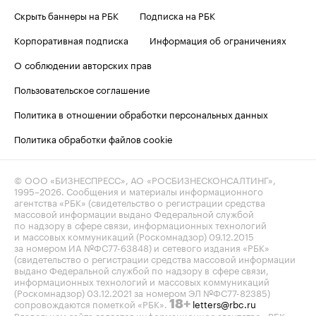
Скрыть баннеры на РБК
Подписка на РБК
Корпоративная подписка
Информация об ограничениях
О соблюдении авторских прав
Пользовательское соглашение
Политика в отношении обработки персональных данных
Политика обработки файлов cookie
© ООО «БИЗНЕСПРЕСС», АО «РОСБИЗНЕСКОНСАЛТИНГ»,
1995–2026
. Сообщения и материалы информационного
агентства «РБК» (свидетельство о регистрации средства
массовой информации выдано Федеральной службой
по надзору в сфере связи, информационных технологий
и массовых коммуникаций (Роскомнадзор) 09.12.2015
за номером ИА №ФС77-63848) и сетевого издания «РБК»
(свидетельство о регистрации средства массовой информации
выдано Федеральной службой по надзору в сфере связи,
информационных технологий и массовых коммуникаций
(Роскомнадзор) 03.12.2021 за номером ЭЛ №ФС77-82385)
сопровождаются пометкой «РБК».
letters@rbc.ru
18+
Владельцем сайта является информационное агентство «РБК».