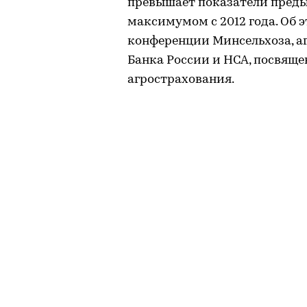
превышает показатели предыд
максимумом с 2012 года. Об э
конференции Минсельхоза, а
Банка России и НСА, посвящ
агрострахования.