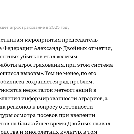
ждет агрострахование в 2025 году
частникам мероприятия председатель
а Федерации Александр Двойных отметил,
едентных убытков стал «самым
аботы агрострахования, при этом система
щиеся вызовы». Тем не менее, по его
робизнеса сохраняется ряд проблем,
тносятся недостаток метеостанций в
вышения информированности аграриев, а
а регионов к вопросу о готовности
дуры осмотра посевов при введении
етов на ближайшее время Двойных назвал
одства и многолетних культур, в том