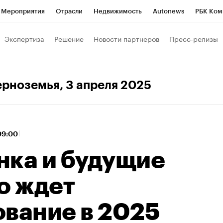
Мероприятия
Отрасли
Недвижимость
Autonews
РБК Ком
 РБК
РБК Образование
РБК Курсы
РБК Life
Тренды
Виз
Экспертиза
Решение
Новости партнеров
Пресс-релизы
ь
Крипто
РБК Бизнес-среда
Дискуссионный клуб
Исследо
зета
Спецпроекты СПб
Конференции СПб
Спецпроекты
ерноземья
, 3 апреля 2025
хнологии и медиа
Финансы
Рынок наличной валюты
 09:00
нка и будущие
о ждет
ование в 2025