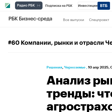
Подписка на РБК
Инвестиции
РБК Вино
Спорт
Школа управления
Все выпуски
Спецпроект
Национальные проекты
Город
Стил
Кредитные рейтинги
Франшизы
Га
#60 Компании, рынки и отрасли Ч
Политика
Экономика
Бизнес
Те
Решения
⁠,
Черноземье
,
10 апр 2025,
Анализ ры
тренды: чт
агрострах