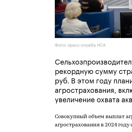
Фото: пресс-служба НСА
Сельхозпроизводители
рекордную сумму стра
руб. В этом году пла
агрострахования, вкл
увеличение охвата ак
Совокупный объем выплат аг
агрострахования в 2024 году 