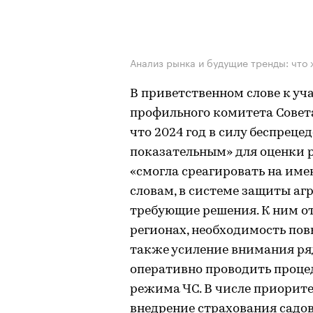
Анализ рынка и будущие тренды: что 
В приветственном слове к у
профильного комитета Совет
что 2024 год в силу беспрец
показательным» для оценки р
«смогла среагировать на имею
словам, в системе защиты аг
требующие решения. К ним о
регионах, необходимость по
также усиление внимания ряд
оперативно проводить проце
режима ЧС. В числе приорит
внедрение страхования садов