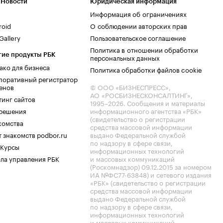
 Новости
Юридическая информация
Информация об ограничениях
roid
О соблюдении авторских прав
allery
Пользовательское соглашение
Политика в отношении обработки
гие продукты РБК
персональных данных
ако для бизнеса
Политика обработки файлов cookie
поративный регистратор
енов
© ООО «БИЗНЕСПРЕСС»,
АО «РОСБИЗНЕСКОНСАЛТИНГ»,
тинг сайтов
1995–2026
. Сообщения и материалы
.решения
информационного агентства «РБК»
(свидетельство о регистрации
комства
средства массовой информации
 знакомств podbor.ru
выдано Федеральной службой
по надзору в сфере связи,
 Курсы
информационных технологий
ла управления РБК
и массовых коммуникаций
(Роскомнадзор) 09.12.2015 за номером
ИА №ФС77-63848) и сетевого издания
«РБК» (свидетельство о регистрации
средства массовой информации
выдано Федеральной службой
по надзору в сфере связи,
информационных технологий
и массовых коммуникаций