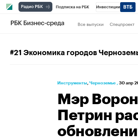
Подписка на РБК
Инвестиции
РБК Вино
Спорт
Школа управления
Все выпуски
Спецпроект
Национальные проекты
Город
Стил
Кредитные рейтинги
Франшизы
Га
#21 Экономика городов Чернозем
Проверка контрагентов
Политика
Э
Инструменты
⁠,
Черноземье
,
30 апр 2
Мэр Ворон
Петрин ра
обновлени