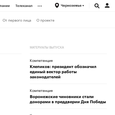
...
Черноземье
пании
Телеканал
ионеры
От первого лица
О проекте
вания
МАТЕРИАЛЫ ВЫПУСКА
личной валюты
Компетенция
Клепиков: президент обозначил
единый вектор работы
законодателей
Компетенция
Воронежские чиновники стали
донорами в преддверии Дня Победы