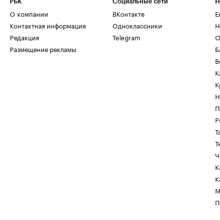
РБК
Социальные сети
Н
О компании
ВКонтакте
Е
Контактная информация
Одноклассники
Н
Редакция
Telegram
О
Размещение рекламы
Б
В
К
К
Н
П
Р
Т
Т
Ч
К
К
М
П