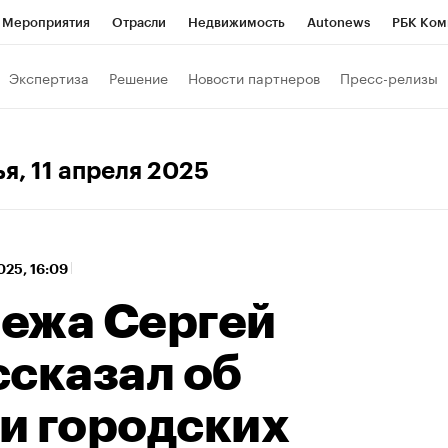
Мероприятия
Отрасли
Недвижимость
Autonews
РБК Ком
 РБК
РБК Образование
РБК Курсы
РБК Life
Тренды
Виз
Экспертиза
Решение
Новости партнеров
Пресс-релизы
ь
Крипто
РБК Бизнес-среда
Дискуссионный клуб
Исследо
зета
Спецпроекты СПб
Конференции СПб
Спецпроекты
ья
, 11 апреля 2025
кономика
Бизнес
Технологии и медиа
Финансы
Рынок на
025, 16:09
ежа Сергей
ссказал об
и городских