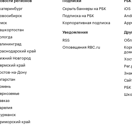
овости регионов
Подписки
РБК
катеринбург
Скрыть баннеры на РБК
iOS
овосибирск
Подписка на РБК
And
мск
Корпоративная подписка
AppG
ашкортостан
Уведомления
Дру
ологда
RSS
Обл
алининград
Оповещения RBC.ru
Кор
раснодарский край
дом
ижний Новгород
Хос
ермский край
Рег
остов-на-Дону
Зна
атарстан
Сайт
юмень
РБК
ерноземье
Шко
авказ
арелия
урманск
риморский край