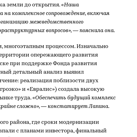
ка земли до открытия.
«Наша
а на комплексное сопровождение, включая
организацию межведомственного
фраструктурных вопросов», — пояснила она.
, многоэтапным процессом. Изначально
территории опережающего развития
вске при поддержке Фонда развития
тный детальный анализ выявил
ичение: реализация поблизости двух
гроэко» и «Евралис») создала высокую
ынке труда.
«Обеспечить будущий комплекс
 крайне сложно», — констатирует Лапина.
ого района, где сроки модернизации
впали с планами инвестора, финальный