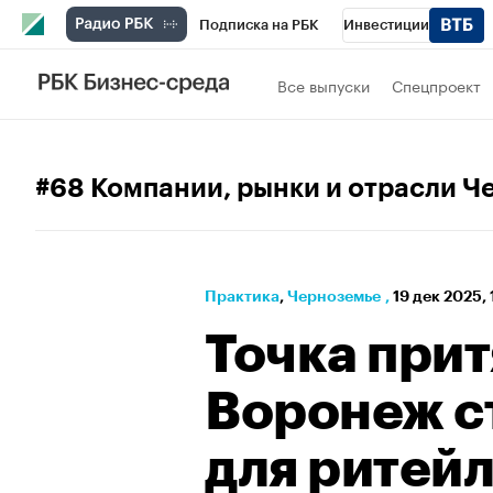
Подписка на РБК
Инвестиции
РБК Вино
Спорт
Школа управления
Все выпуски
Спецпроект
Национальные проекты
Город
Стил
Кредитные рейтинги
Франшизы
Га
#68 Компании, рынки и отрасли Ч
Проверка контрагентов
Политика
Э
Практика
⁠,
Черноземье
,
19 дек 2025,
Точка прит
Воронеж с
для ритейл