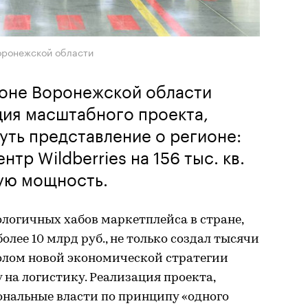
оронежской области
оне Воронежской области
ция масштабного проекта,
ть представление о регионе:
тр Wildberries на 156 тыс. кв.
ую мощность.
ологичных хабов маркетплейса в стране,
лее 10 млрд руб., не только создал тысячи
волом новой экономической стратегии
 на логистику. Реализация проекта,
нальные власти по принципу «одного