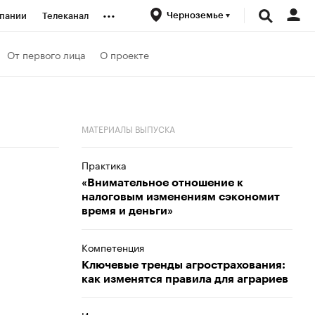
...
Черноземье
пании
Телеканал
ионеры
От первого лица
О проекте
вания
МАТЕРИАЛЫ ВЫПУСКА
личной валюты
Практика
«Внимательное отношение к
налоговым изменениям сэкономит
время и деньги»
Компетенция
Ключевые тренды агрострахования:
как изменятся правила для аграриев