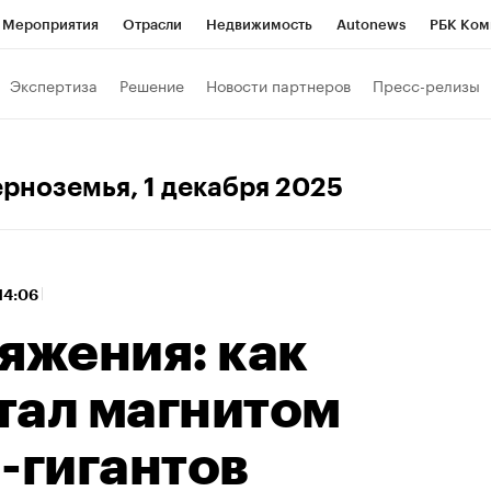
Мероприятия
Отрасли
Недвижимость
Autonews
РБК Ком
 РБК
РБК Образование
РБК Курсы
РБК Life
Тренды
Виз
Экспертиза
Решение
Новости партнеров
Пресс-релизы
ь
Крипто
РБК Бизнес-среда
Дискуссионный клуб
Исследо
зета
Спецпроекты СПб
Конференции СПб
Спецпроекты
ерноземья
, 1 декабря 2025
кономика
Бизнес
Технологии и медиа
Финансы
Рынок на
 14:06
яжения: как
тал магнитом
-гигантов