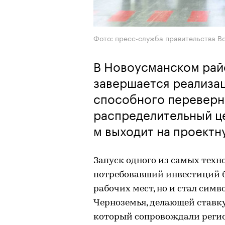
Фото: пресс-служба правительства В
В Новоусманском рай
завершается реализа
способного переверну
распределительный цен
м выходит на проектн
Запуск одного из самых техн
потребовавший инвестиций бо
рабочих мест, но и стал сим
Черноземья, делающей ставку
который сопровождали регио