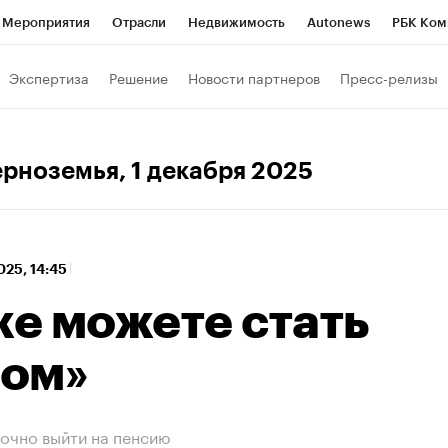
Мероприятия
Отрасли
Недвижимость
Autonews
РБК Ком
 РБК
РБК Образование
РБК Курсы
РБК Life
Тренды
Виз
Экспертиза
Решение
Новости партнеров
Пресс-релизы
ь
Крипто
РБК Бизнес-среда
Дискуссионный клуб
Исследо
зета
Спецпроекты СПб
Конференции СПб
Спецпроекты
ерноземья
, 1 декабря 2025
кономика
Бизнес
Технологии и медиа
Финансы
Рынок на
025, 14:45
же можете стать
ом»
рочно выйти на пенсию