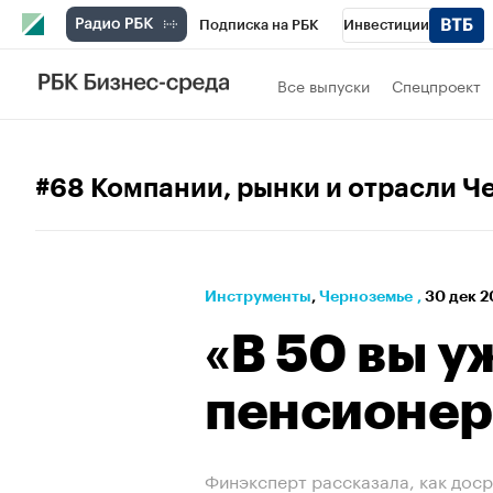
Подписка на РБК
Инвестиции
РБК Вино
Спорт
Школа управления
Все выпуски
Спецпроект
Национальные проекты
Город
Стил
Кредитные рейтинги
Франшизы
Га
#68 Компании, рынки и отрасли Ч
Проверка контрагентов
Политика
Э
Инструменты
⁠,
Черноземье
,
30 дек 2
«В 50 вы у
пенсионер
Финэксперт рассказала, как дос