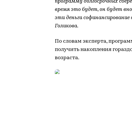
программу долгосрочных сбере
время это будет, он будет вно
эти деньги софинансирование 
Голикова.
По словам эксперта, программ
получить накопления горазд
возраста.