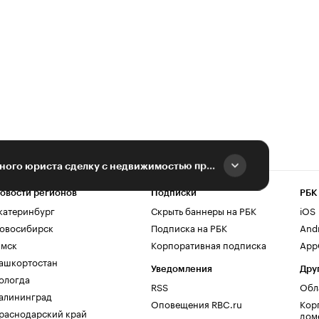
«Без профессионального юриста сделку с недвижимостью проводить нельзя»
овости регионов
Подписки
РБК
катеринбург
Скрыть баннеры на РБК
iOS
овосибирск
Подписка на РБК
And
мск
Корпоративная подписка
AppG
ашкортостан
Уведомления
Дру
ологда
RSS
Обл
алининград
Оповещения RBC.ru
Кор
раснодарский край
дом