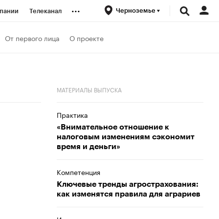
...
Черноземье
пании
Телеканал
ионеры
От первого лица
О проекте
вания
МАТЕРИАЛЫ ВЫПУСКА
личной валюты
Практика
«Внимательное отношение к
налоговым изменениям сэкономит
время и деньги»
Компетенция
Ключевые тренды агрострахования:
как изменятся правила для аграриев