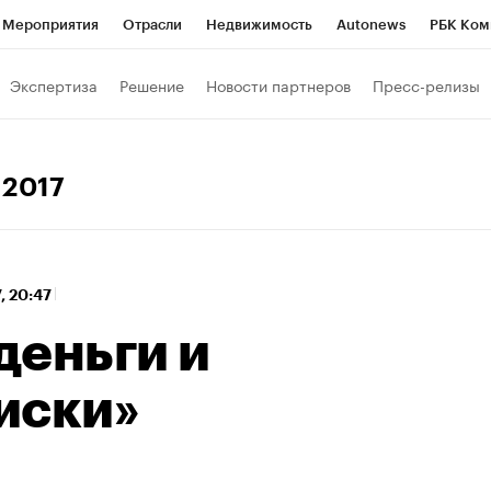
Мероприятия
Отрасли
Недвижимость
Autonews
РБК Ком
 РБК
РБК Образование
РБК Курсы
РБК Life
Тренды
Виз
Экспертиза
Решение
Новости партнеров
Пресс-релизы
ь
Крипто
РБК Бизнес-среда
Дискуссионный клуб
Исследо
зета
Спецпроекты СПб
Конференции СПб
Спецпроекты
 2017
хнологии и медиа
Финансы
Рынок наличной валюты
7, 20:47
деньги и
иски»