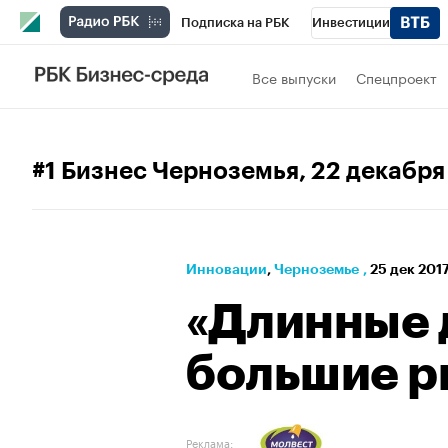
Подписка на РБК
Инвестиции
РБК Вино
Спорт
Школа управления
Все выпуски
Спецпроект
Национальные проекты
Город
Стил
Кредитные рейтинги
Франшизы
Га
#1 Бизнес Черноземья
, 22 декабря
Политика
Экономика
Бизнес
Те
Инновации
⁠,
Черноземье
,
25 дек 201
«Длинные 
большие р
Реклама: