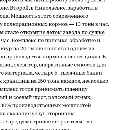
ормов в час начал работу около трех лет
не. Второй, в Николаевке,
заработал в
года
. Мощность этого современного
у полнорационных кормов — 10 тонн в час.
ы стало
открытие летом завода по сушке
час. Комплекс по приемке, обработке и
ьтур на 20 тысяч тонн стал одним из
ю производства кормов полного цикла. В
илка, элеватор, оперативные емкости для
го материала, четыре 5-тысячные банки
х хранилищ на 150 тонн каждое, несколько
омплекс готов принимать пшеницу,
ный и соевый шрот, рапсовый жмых,
0-30% производственных мощностей
ля оказания услуг сторонним
же предусматривает строительство