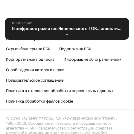
ИННОВАЦИИ
В цифровое развитие Яковлевского ГОКа инвестируют 273 млн рублей
Контактная информация
Редакция
Скрыть баннеры на РБК
Подписка на РБК
Корпоративная подписка
Информация об ограничениях
О соблюдении авторских прав
Пользовательское соглашение
Политика в отношении обработки персональных данных
Политика обработки файлов cookie
© ООО «БИЗНЕСПРЕСС», АО «РОСБИЗНЕСКОНСАЛТИНГ»,
1995–2026
. Сообщения и материалы информационного
агентства «РБК» (свидетельство о регистрации средства
массовой информации выдано Федеральной службой