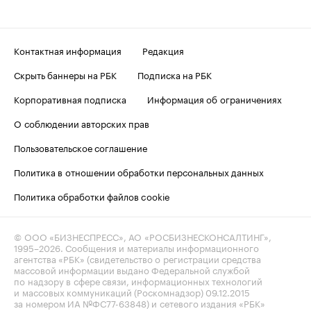
Контактная информация
Редакция
Скрыть баннеры на РБК
Подписка на РБК
Корпоративная подписка
Информация об ограничениях
О соблюдении авторских прав
Пользовательское соглашение
Политика в отношении обработки персональных данных
Политика обработки файлов cookie
© ООО «БИЗНЕСПРЕСС», АО «РОСБИЗНЕСКОНСАЛТИНГ»,
1995–2026
. Сообщения и материалы информационного
агентства «РБК» (свидетельство о регистрации средства
массовой информации выдано Федеральной службой
по надзору в сфере связи, информационных технологий
и массовых коммуникаций (Роскомнадзор) 09.12.2015
за номером ИА №ФС77-63848) и сетевого издания «РБК»