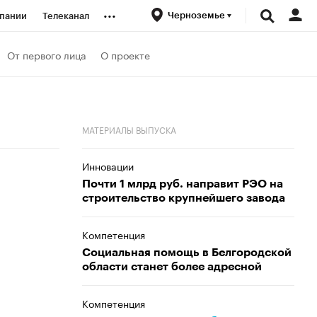
...
Черноземье
пании
Телеканал
ионеры
От первого лица
О проекте
вания
МАТЕРИАЛЫ ВЫПУСКА
личной валюты
Инновации
Почти 1 млрд руб. направит РЭО на
строительство крупнейшего завода
Компетенция
Социальная помощь в Белгородской
области станет более адресной
Компетенция