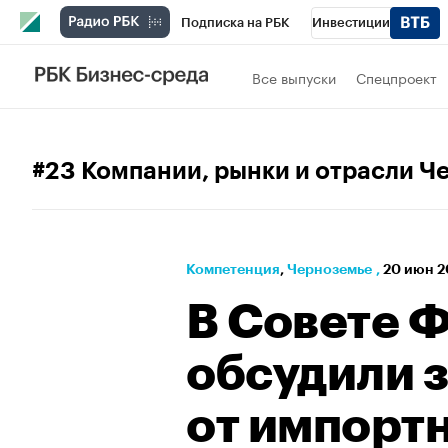
Подписка на РБК
Инвестиции
РБК Вино
Спорт
Школа управления
Все выпуски
Спецпроект
Национальные проекты
Город
Стил
Кредитные рейтинги
Франшизы
Га
#23 Компании, рынки и отрасли Ч
Проверка контрагентов
Политика
Э
Компетенция
⁠,
Черноземье
,
20 июн 2
В Совете 
обсудили 
от импорт