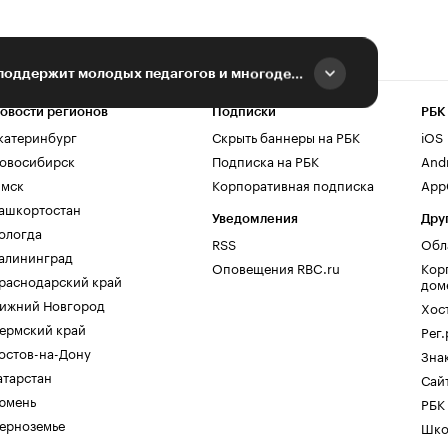
Липецкий облсовет поддержит молодых педагогов и многодетные семьи
овости регионов
Подписки
РБК
катеринбург
Скрыть баннеры на РБК
iOS
овосибирск
Подписка на РБК
And
мск
Корпоративная подписка
AppG
ашкортостан
Уведомления
Дру
ологда
RSS
Обл
алининград
Оповещения RBC.ru
Кор
раснодарский край
дом
ижний Новгород
Хос
ермский край
Рег
остов-на-Дону
Зна
атарстан
Сайт
юмень
РБК
ерноземье
Шко