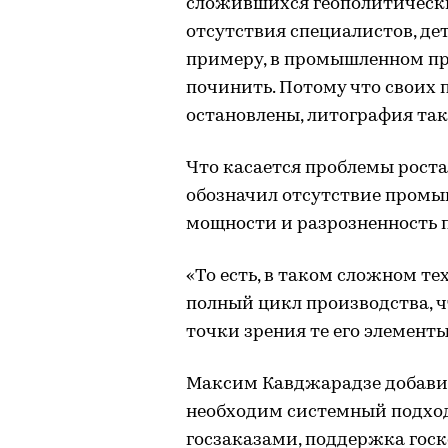
сложившихся геополитически
отсутствия специалистов, де
примеру, в промышленном пре
починить. Потому что своих 
остановлены, литография так
Что касается проблемы рост
обозначил отсутствие промы
мощности и разрозненность 
«То есть, в таком сложном те
полный цикл производства, 
точки зрения те его элемент
Максим Кавджарадзе добавил
необходим системный подход
госзаказами, поддержка гос