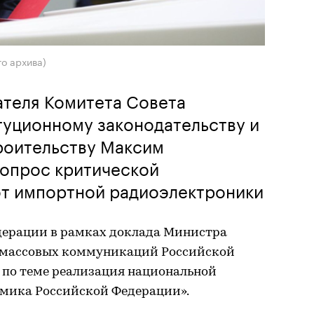
о архива)
ателя Комитета Совета
туционному законодательству и
роительству Максим
вопрос критической
от импортной радиоэлектроники
едерации в рамках доклада Министра
и массовых коммуникаций Российской
по теме реализация национальной
мика Российской Федерации».