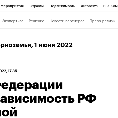
Мероприятия
Отрасли
Недвижимость
Autonews
РБК Ком
 РБК
РБК Образование
РБК Курсы
РБК Life
Тренды
Виз
Экспертиза
Решение
Новости партнеров
Пресс-релизы
ь
Крипто
РБК Бизнес-среда
Дискуссионный клуб
Исследо
зета
Спецпроекты СПб
Конференции СПб
Спецпроекты
ерноземья
, 1 июня 2022
кономика
Бизнес
Технологии и медиа
Финансы
Рынок на
022, 17:35
Федерации
зависимость РФ
ной