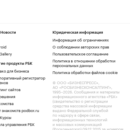
 Новости
Юридическая информация
Информация об ограничениях
roid
О соблюдении авторских прав
allery
Пользовательское соглашение
Политика в отношении обработки
гие продукты РБК
персональных данных
ако для бизнеса
Политика обработки файлов cookie
поративный регистратор
енов
© ООО «БИЗНЕСПРЕСС»,
АО «РОСБИЗНЕСКОНСАЛТИНГ»,
тинг сайтов
1995–2026
. Сообщения и материалы
.решения
информационного агентства «РБК»
(свидетельство о регистрации
комства
средства массовой информации
 знакомств podbor.ru
выдано Федеральной службой
по надзору в сфере связи,
 Курсы
информационных технологий
ла управления РБК
и массовых коммуникаций
(Роскомнадзор) 09.12.2015 за номером