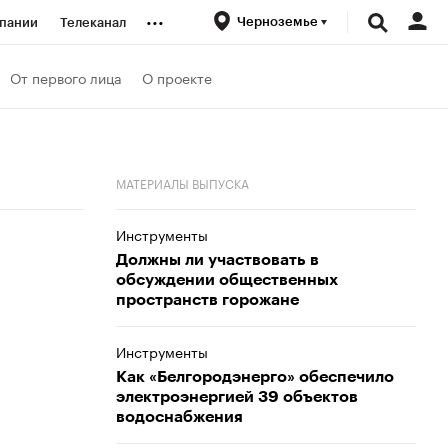
...
Черноземье
пании
Телеканал
ионеры
От первого лица
О проекте
вания
МАТЕРИАЛЫ ВЫПУСКА
личной валюты
Инструменты
Должны ли участвовать в
обсуждении общественных
пространств горожане
Инструменты
Как «Белгородэнерго» обеспечило
электроэнергией 39 объектов
водоснабжения