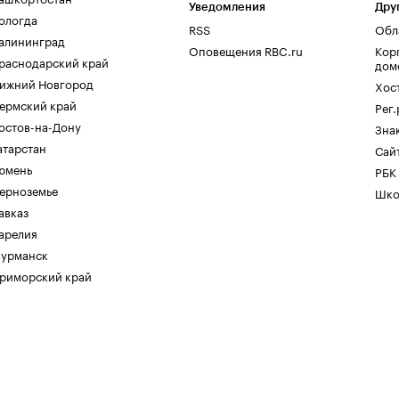
Уведомления
Дру
ологда
RSS
Обл
алининград
Оповещения RBC.ru
Кор
раснодарский край
дом
ижний Новгород
Хос
ермский край
Рег
остов-на-Дону
Зна
атарстан
Сайт
юмень
РБК
ерноземье
Шко
авказ
арелия
урманск
риморский край