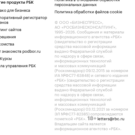
гие продукты РБК
персональных данных
ако для бизнеса
Политика обработки файлов cookie
поративный регистратор
енов
© ООО «БИЗНЕСПРЕСС»,
АО «РОСБИЗНЕСКОНСАЛТИНГ»,
тинг сайтов
1995–2026
. Сообщения и материалы
.решения
информационного агентства «РБК»
(свидетельство о регистрации
комства
средства массовой информации
 знакомств podbor.ru
выдано Федеральной службой
по надзору в сфере связи,
 Курсы
информационных технологий
ла управления РБК
и массовых коммуникаций
(Роскомнадзор) 09.12.2015 за номером
ИА №ФС77-63848) и сетевого издания
«РБК» (свидетельство о регистрации
средства массовой информации
выдано Федеральной службой
по надзору в сфере связи,
информационных технологий
и массовых коммуникаций
(Роскомнадзор) 03.12.2021 за номером
ЭЛ №ФС77-82385) сопровождаются
пометкой «РБК».
letters@rbc.ru
18+
Владельцем сайта является
информационное агентство «РБК».