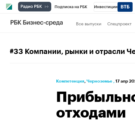
Подписка на РБК
Инвестиции
РБК Вино
Спорт
Школа управления
Все выпуски
Спецпроект
Национальные проекты
Город
Стил
Кредитные рейтинги
Франшизы
Га
#33 Компании, рынки и отрасли Ч
Проверка контрагентов
Политика
Э
Компетенция
⁠,
Черноземье
,
17 апр 20
Прибыльно
отходами