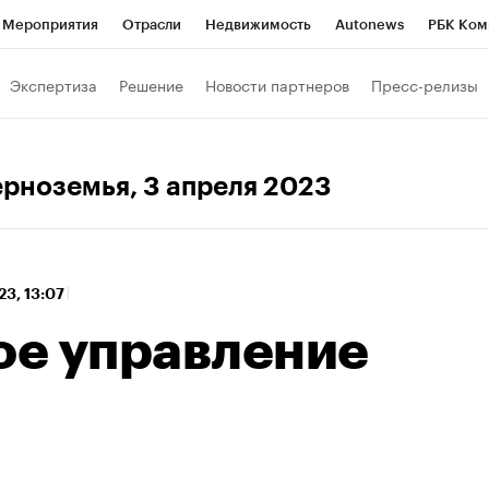
Мероприятия
Отрасли
Недвижимость
Autonews
РБК Ком
 РБК
РБК Образование
РБК Курсы
РБК Life
Тренды
Виз
Экспертиза
Решение
Новости партнеров
Пресс-релизы
ь
Крипто
РБК Бизнес-среда
Дискуссионный клуб
Исследо
зета
Спецпроекты СПб
Конференции СПб
Спецпроекты
ерноземья
, 3 апреля 2023
кономика
Бизнес
Технологии и медиа
Финансы
Рынок на
23, 13:07
е управление