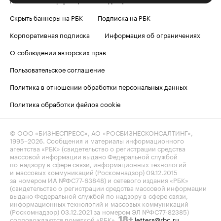
Скрыть баннеры на РБК
Подписка на РБК
Корпоративная подписка
Информация об ограничениях
О соблюдении авторских прав
Пользовательское соглашение
Политика в отношении обработки персональных данных
Политика обработки файлов cookie
© ООО «БИЗНЕСПРЕСС», АО «РОСБИЗНЕСКОНСАЛТИНГ»,
1995–2026
. Сообщения и материалы информационного
агентства «РБК» (свидетельство о регистрации средства
массовой информации выдано Федеральной службой
по надзору в сфере связи, информационных технологий
и массовых коммуникаций (Роскомнадзор) 09.12.2015
за номером ИА №ФС77-63848) и сетевого издания «РБК»
(свидетельство о регистрации средства массовой информации
выдано Федеральной службой по надзору в сфере связи,
информационных технологий и массовых коммуникаций
(Роскомнадзор) 03.12.2021 за номером ЭЛ №ФС77-82385)
сопровождаются пометкой «РБК».
letters@rbc.ru
18+