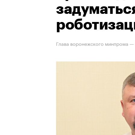
задуматься
роботизац
Глава воронежского минпрома —