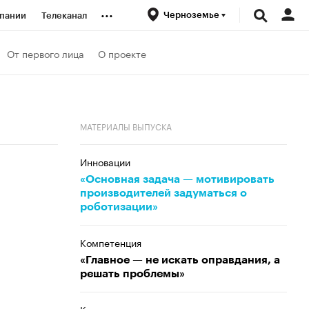
...
Черноземье
пании
Телеканал
ионеры
От первого лица
О проекте
вания
МАТЕРИАЛЫ ВЫПУСКА
личной валюты
Инновации
«Основная задача — мотивировать
производителей задуматься о
роботизации»
Компетенция
«Главное — не искать оправдания, а
решать проблемы»