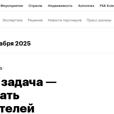
Мероприятия
Отрасли
Недвижимость
Autonews
РБК Ком
 РБК
РБК Образование
РБК Курсы
РБК Life
Тренды
Виз
Экспертиза
Решение
Новости партнеров
Пресс-релизы
ь
Крипто
РБК Бизнес-среда
Дискуссионный клуб
Исследо
зета
Спецпроекты СПб
Конференции СПб
Спецпроекты
кабря 2025
кономика
Бизнес
Технологии и медиа
Финансы
Рынок на
25
 задача —
ать
телей