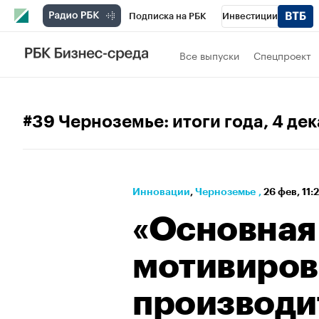
Подписка на РБК
Инвестиции
РБК Вино
Спорт
Школа управления
Все выпуски
Спецпроект
Национальные проекты
Город
Стил
Кредитные рейтинги
Франшизы
Га
#39 Черноземье: итоги года
, 4 де
Проверка контрагентов
Политика
Э
Инновации
⁠,
Черноземье
,
26 фев, 11:
«Основная
мотивиров
производи