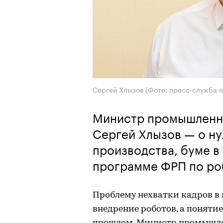
Сергей Хлызов (Фото: пресс-служба 
Министр промышленн
Сергей Хлызов — о ну
производства, буме в
программе ФРП по ро
Проблему нехватки кадров в
внедрение роботов, а поняти