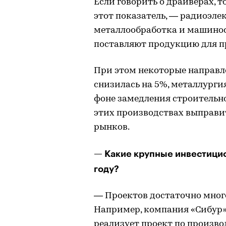
Если говорить о драйверах, 
этот показатель, — радиоэл
металлообработка и машиност
поставляют продукцию для 
При этом некоторые направл
снизилась на 5%, металлурги
фоне замедления строительной
этих производствах выправи
рынков.
— Какие крупные инвестици
году?
— Проектов достаточно много,
Например, компания «Сибур»
реализует проект по произво