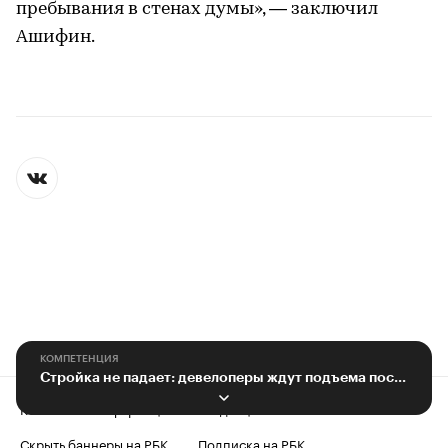
пребывания в стенах думы», — заключил
Ашифин.
КОМПЕТЕНЦИЯ
Стройка не падает: девелоперы ждут подъема после кризиса
Контактная информация
Редакция
Скрыть баннеры на РБК
Подписка на РБК