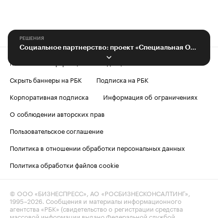
РЕШЕНИЯ
Социальное партнерство: проект «Специальная Олимпиада в Липецкой области»
Контактная информация
Редакция
Скрыть баннеры на РБК
Подписка на РБК
Корпоративная подписка
Информация об ограничениях
О соблюдении авторских прав
Пользовательское соглашение
Политика в отношении обработки персональных данных
Политика обработки файлов cookie
© ООО «БИЗНЕСПРЕСС», АО «РОСБИЗНЕСКОНСАЛТИНГ»,
1995–2026
. Сообщения и материалы информационного
агентства «РБК» (свидетельство о регистрации средства
массовой информации выдано Федеральной службой