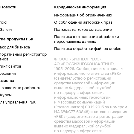
 Новости
Юридическая информация
Информация об ограничениях
roid
О соблюдении авторских прав
allery
Пользовательское соглашение
Политика в отношении обработки
гие продукты РБК
персональных данных
ако для бизнеса
Политика обработки файлов cookie
поративный регистратор
енов
© ООО «БИЗНЕСПРЕСС»,
АО «РОСБИЗНЕСКОНСАЛТИНГ»,
тинг сайтов
1995–2026
. Сообщения и материалы
.решения
информационного агентства «РБК»
(свидетельство о регистрации
комства
средства массовой информации
 знакомств podbor.ru
выдано Федеральной службой
по надзору в сфере связи,
 Курсы
информационных технологий
ла управления РБК
и массовых коммуникаций
(Роскомнадзор) 09.12.2015 за номером
ИА №ФС77-63848) и сетевого издания
«РБК» (свидетельство о регистрации
средства массовой информации
выдано Федеральной службой
по надзору в сфере связи,