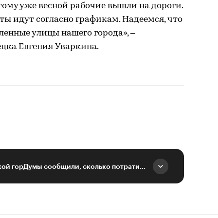
ому уже весной рабочие вышли на дороги.
нты идут согласно графикам. Надеемся, что
ленные улицы нашего города», –
цка Евгения Уваркина.
Депутаты воронежской горДумы сообщили, сколько потратил город в 2020 году