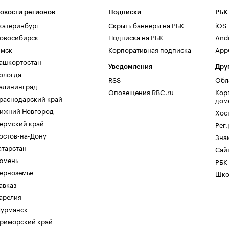
овости регионов
Подписки
РБК
катеринбург
Скрыть баннеры на РБК
iOS
овосибирск
Подписка на РБК
And
мск
Корпоративная подписка
AppG
ашкортостан
Уведомления
Дру
ологда
RSS
Обл
алининград
Оповещения RBC.ru
Кор
раснодарский край
дом
ижний Новгород
Хос
ермский край
Рег
остов-на-Дону
Зна
атарстан
Сайт
юмень
РБК
ерноземье
Шко
авказ
арелия
урманск
риморский край