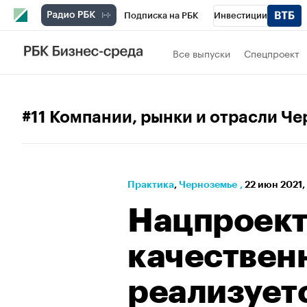
Подписка на РБК
Инвестиции
РБК Вино
Спорт
Школа управления
Все выпуски
Спецпроект
Национальные проекты
Город
Стил
Кредитные рейтинги
Франшизы
Га
#11 Компании, рынки и отрасли Ч
Проверка контрагентов
Политика
Э
Практика
⁠,
Черноземье
,
22 июн 2021,
Нацпроект
качествен
реализуетс