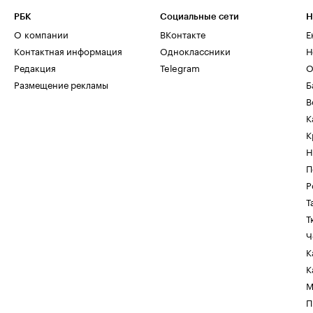
РБК
Социальные сети
Н
О компании
ВКонтакте
Е
Контактная информация
Одноклассники
Н
Редакция
Telegram
О
Размещение рекламы
Б
В
К
К
Н
П
Р
Т
Т
Ч
К
К
М
П