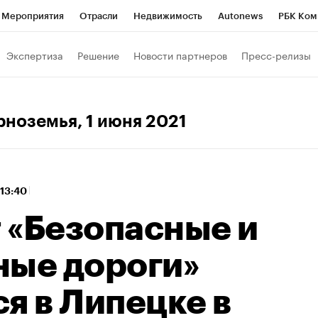
Мероприятия
Отрасли
Недвижимость
Autonews
РБК Ком
 РБК
РБК Образование
РБК Курсы
РБК Life
Тренды
Виз
Экспертиза
Решение
Новости партнеров
Пресс-релизы
ь
Крипто
РБК Бизнес-среда
Дискуссионный клуб
Исследо
зета
Спецпроекты СПб
Конференции СПб
Спецпроекты
ерноземья
, 1 июня 2021
кономика
Бизнес
Технологии и медиа
Финансы
Рынок на
 13:40
 «Безопасные и
ные дороги»
я в Липецке в