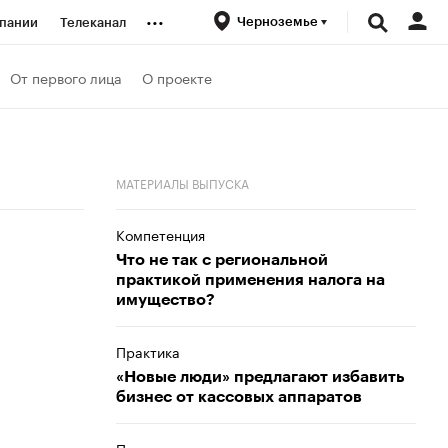
...
Черноземье
пании
Телеканал
ионеры
От первого лица
О проекте
вания
МАТЕРИАЛЫ ВЫПУСКА
личной валюты
Компетенция
Что не так с региональной
практикой применения налога на
имущество?
Практика
«Новые люди» предлагают избавить
бизнес от кассовых аппаратов