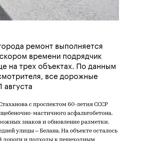
 города ремонт выполняется
в скором времени подрядчик
ще на трех объектах. По данным
смотрителя, все дорожные
1 августа
Стаханова с проспектом 60-летия СССР
 щебеночно-мастичного асфальтобетона.
рожных знаков и обновление разметки.
дней улицы – Белана. На объекте осталось
ой дороги и подходы к пешеходным