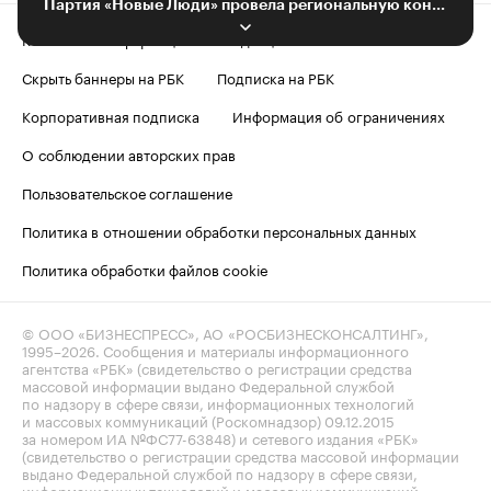
Партия «Новые Люди» провела региональную конференцию в Воронеже
Контактная информация
Редакция
Скрыть баннеры на РБК
Подписка на РБК
Корпоративная подписка
Информация об ограничениях
О соблюдении авторских прав
Пользовательское соглашение
Политика в отношении обработки персональных данных
Политика обработки файлов cookie
© ООО «БИЗНЕСПРЕСС», АО «РОСБИЗНЕСКОНСАЛТИНГ»,
1995–2026
. Сообщения и материалы информационного
агентства «РБК» (свидетельство о регистрации средства
массовой информации выдано Федеральной службой
по надзору в сфере связи, информационных технологий
и массовых коммуникаций (Роскомнадзор) 09.12.2015
за номером ИА №ФС77-63848) и сетевого издания «РБК»
(свидетельство о регистрации средства массовой информации
выдано Федеральной службой по надзору в сфере связи,
информационных технологий и массовых коммуникаций