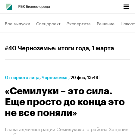
Все выпуски
Спецпроект
Экспертиза
Решение
Новост
#40 Черноземье: итоги года
, 1 марта
От первого лица
⁠,
Черноземье
,
20 фев, 13:49
«Семилуки – это сила.
Еще просто до конца это
не все поняли»
Глава администрации Семилукского района Зацепин
— об инвестициях в экономику