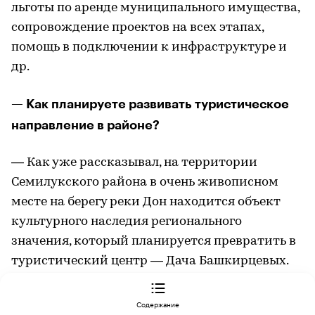
льготы по аренде муниципального имущества,
сопровождение проектов на всех этапах,
помощь в подключении к инфраструктуре и
др.
— Как планируете развивать туристическое
направление в районе?
— Как уже рассказывал, на территории
Семилукского района в очень живописном
месте на берегу реки Дон находится объект
культурного наследия регионального
значения, который планируется превратить в
туристический центр — Дача Башкирцевых.
Главный дом усадьбы построен в 1820-е годы в
стиле классицизма. После 1917 года усадьба
Содержание