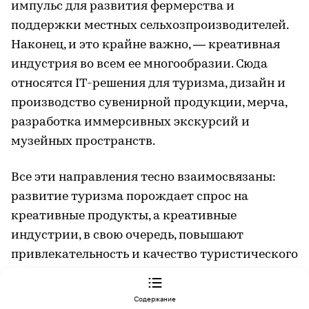
импульс для развития фермерства и
поддержки местных сельхозпроизводителей.
Наконец, и это крайне важно, — креативная
индустрия во всем ее многообразии. Сюда
относятся IT-решения для туризма, дизайн и
производство сувенирной продукции, мерча,
разработка иммерсивных экскурсий и
музейных пространств.
Все эти направления тесно взаимосвязаны:
развитие туризма порождает спрос на
креативные продукты, а креативные
индустрии, в свою очередь, повышают
привлекательность и качество туристического
предложения. Именно поэтому мы
ОТ ПЕРВОГО ЛИЦА
рассматриваем туризм и креативный сектор
«Приоритет — благополучие граждан и всесторонняя поддержка наших бойцов»
Содержание