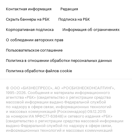
Контактная информация
Редакция
Скрыть баннеры на РБК
Подписка на РБК
Корпоративная подписка
Информация об ограничениях
О соблюдении авторских прав
Пользовательское соглашение
Политика в отношении обработки персональных данных
Политика обработки файлов cookie
© ООО «БИЗНЕСПРЕСС», АО «РОСБИЗНЕСКОНСАЛТИНГ»,
1995–2026
. Сообщения и материалы информационного
агентства «РБК» (свидетельство о регистрации средства
массовой информации выдано Федеральной службой
по надзору в сфере связи, информационных технологий
и массовых коммуникаций (Роскомнадзор) 09.12.2015
за номером ИА №ФС77-63848) и сетевого издания «РБК»
(свидетельство о регистрации средства массовой информации
выдано Федеральной службой по надзору в сфере связи,
информационных технологий и массовых коммуникаций