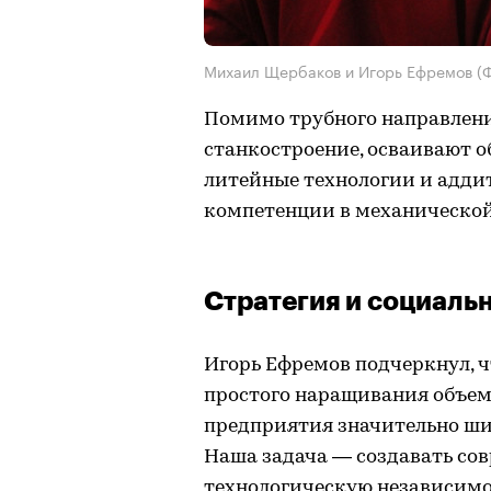
Михаил Щербаков и Игорь Ефремов (Ф
Помимо трубного направления
станкостроение, осваивают о
литейные технологии и адди
компетенции в механической
Стратегия и социаль
Игорь Ефремов подчеркнул, 
простого наращивания объем
предприятия значительно ши
Наша задача — создавать со
технологическую независимо