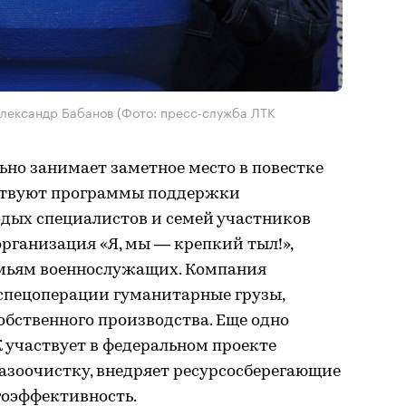
лександр Бабанов (Фото: пресс-служба ЛТК
но занимает заметное место в повестке
йствуют программы поддержки
одых специалистов и семей участников
организация «Я, мы — крепкий тыл!»,
емьям военнослужащих. Компания
 спецоперации гуманитарные грузы,
бственного производства. Еще одно
 участвует в федеральном проекте
газоочистку, внедряет ресурсосберегающие
гоэффективность.