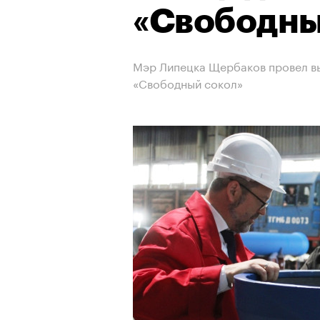
«Свободны
Мэр Липецка Щербаков провел в
«Свободный сокол»