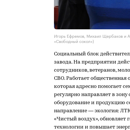
Игорь Ефремов, Михаил Щербаков и А
«Свободный сокол»)
Социальный блок действитель
завода. На предприятии де
сотрудников, ветеранов, мол
СВО. Работает общественная 
которая адресно помогает с
регулярно направляет в зону
оборудование и продукцию со
направление — экология: ЛТК
«Чистый воздух», обновляет 
технологии и повышает энер