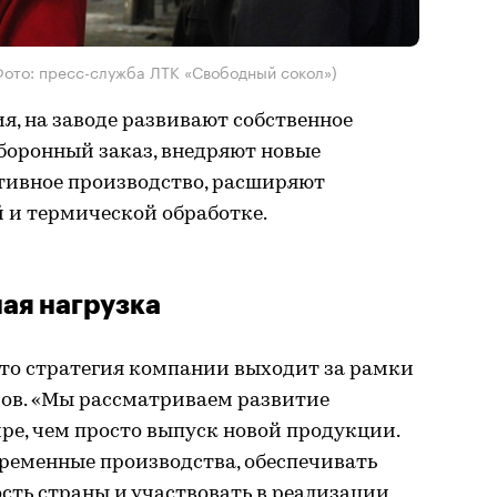
ото: пресс-служба ЛТК «Свободный сокол»)
, на заводе развивают собственное
боронный заказ, внедряют новые
тивное производство, расширяют
 и термической обработке.
ная нагрузка
что стратегия компании выходит за рамки
ов. «Мы рассматриваем развитие
ре, чем просто выпуск новой продукции.
временные производства, обеспечивать
сть страны и участвовать в реализации