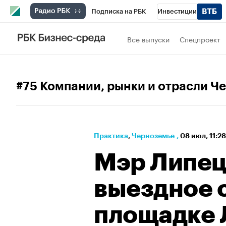
Подписка на РБК
Инвестиции
РБК Вино
Спорт
Школа управления
Все выпуски
Спецпроект
Национальные проекты
Город
Стил
Кредитные рейтинги
Франшизы
Га
#75 Компании, рынки и отрасли Ч
Проверка контрагентов
Политика
Э
Практика
⁠,
Черноземье
,
08 июл, 11:2
Мэр Липец
выездное 
площадке 