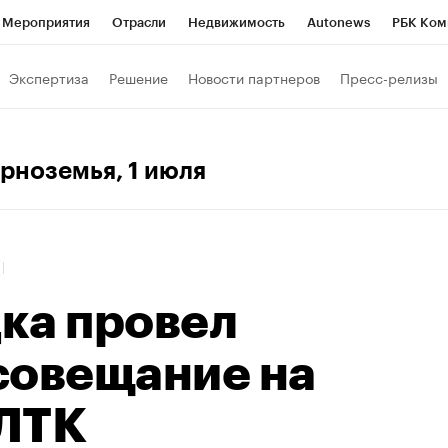
Мероприятия
Отрасли
Недвижимость
Autonews
РБК Ком
 РБК
РБК Образование
РБК Курсы
РБК Life
Тренды
Виз
Экспертиза
Решение
Новости партнеров
Пресс-релизы
ь
Крипто
РБК Бизнес-среда
Дискуссионный клуб
Исследо
зета
Спецпроекты СПб
Конференции СПб
Спецпроекты
ерноземья
, 1 июля
кономика
Бизнес
Технологии и медиа
Финансы
Рынок на
8
ка провел
совещание на
ЛТК