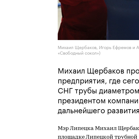
Михаил Щербаков, Игорь Ефремов и А
«Свободный сокол»)
Михаил Щербаков пр
предприятия, где сег
СНГ трубы диаметром 
президентом компани
дальнейшего развития
Мэр Липецка Михаил Щербако
площадке Липецкой трубной 