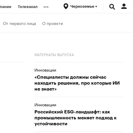
...
Черноземье
пании
Телеканал
ионеры
От первого лица
О проекте
вания
МАТЕРИАЛЫ ВЫПУСКА
личной валюты
Инновации
«Специалисты должны сейчас
находить решения, про которые ИИ
не знает»
Инновации
Российский ESG-ландшафт: как
промышленность меняет подход к
устойчивости