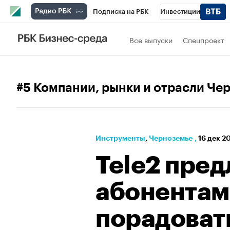
Подписка на РБК
Инвестиции
РБК Вино
Спорт
Школа управления
Все выпуски
Спецпроект
Национальные проекты
Город
Стил
Кредитные рейтинги
Франшизы
Га
#5 Компании, рынки и отрасли Че
Проверка контрагентов
Политика
Э
Инструменты
⁠,
Черноземье
,
16 дек 2
Tele2 пред
абонентам 
порадоват