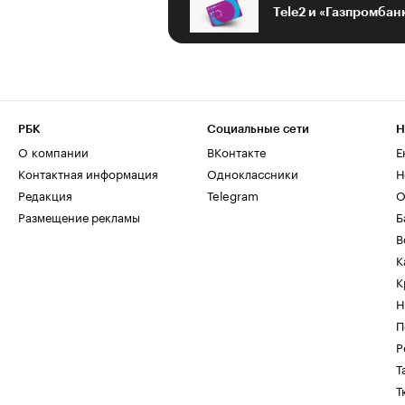
РБК
Социальные сети
Н
О компании
ВКонтакте
Е
Контактная информация
Одноклассники
Н
Редакция
Telegram
О
Размещение рекламы
Б
В
К
К
Н
П
Р
Т
Т