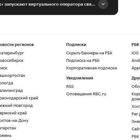
Tele2 и «Газпромбанк» запускают виртуального оператора связи
овости регионов
Подписки
РБК
катеринбург
Скрыть баннеры на РБК
iOS
овосибирск
Подписка на РБК
And
мск
Корпоративная подписка
AppG
ашкортостан
Уведомления
Дру
ологда
RSS
Обл
алининград
Оповещения RBC.ru
Кор
раснодарский край
дом
ижний Новгород
Хос
ермский край
Рег
остов-на-Дону
Зна
атарстан
Сайт
юмень
РБК