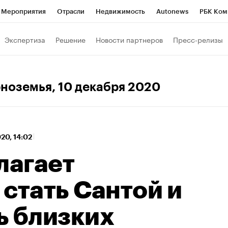
Мероприятия
Отрасли
Недвижимость
Autonews
РБК Ком
 РБК
РБК Образование
РБК Курсы
РБК Life
Тренды
Виз
Экспертиза
Решение
Новости партнеров
Пресс-релизы
ь
Крипто
РБК Бизнес-среда
Дискуссионный клуб
Исследо
зета
Спецпроекты СПб
Конференции СПб
Спецпроекты
рноземья
, 10 декабря 2020
кономика
Бизнес
Технологии и медиа
Финансы
Рынок на
020, 14:02
лагает
стать Сантой и
ь близких