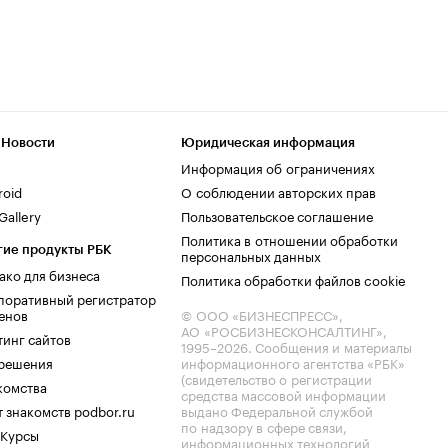
 Новости
Юридическая информация
Информация об ограничениях
roid
О соблюдении авторских прав
allery
Пользовательское соглашение
Политика в отношении обработки
гие продукты РБК
персональных данных
ако для бизнеса
Политика обработки файлов cookie
поративный регистратор
енов
© ООО «БИЗНЕСПРЕСС»,
АО «РОСБИЗНЕСКОНСАЛТИНГ»,
тинг сайтов
1995–2026
. Сообщения и материалы
.решения
информационного агентства «РБК»
(свидетельство о регистрации
комства
средства массовой информации
 знакомств podbor.ru
выдано Федеральной службой
по надзору в сфере связи,
 Курсы
информационных технологий