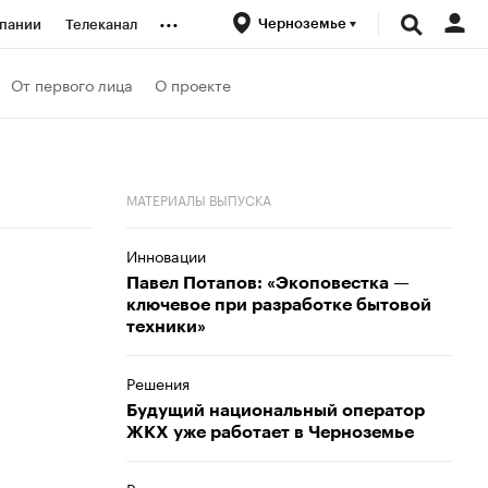
...
Черноземье
пании
Телеканал
ионеры
От первого лица
О проекте
вания
МАТЕРИАЛЫ ВЫПУСКА
личной валюты
Инновации
Павел Потапов: «Экоповестка —
ключевое при разработке бытовой
техники»
Решения
Будущий национальный оператор
ЖКХ уже работает в Черноземье