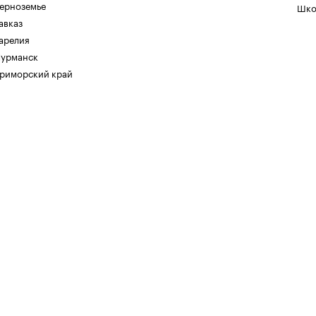
ерноземье
Шко
авказ
арелия
урманск
риморский край