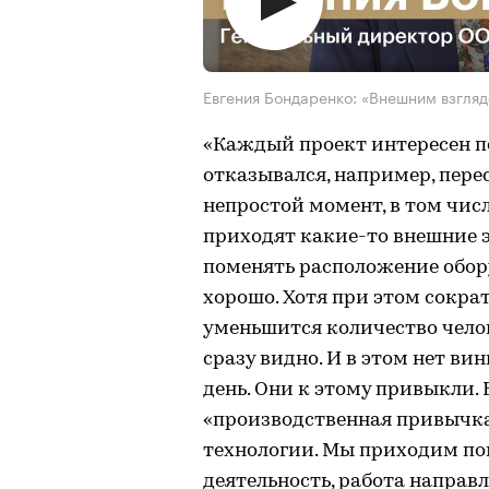
Евгения Бондаренко: «Внешним взгляд
«Каждый проект интересен по
отказывался, например, пере
непростой момент, в том числ
приходят какие-то внешние э
поменять расположение обору
хорошо. Хотя при этом сократ
уменьшится количество челов
сразу видно. И в этом нет в
день. Они к этому привыкли.
«производственная привычка
технологии. Мы приходим по
деятельность, работа напра