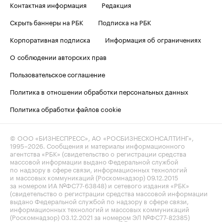
Контактная информация
Редакция
Скрыть баннеры на РБК
Подписка на РБК
Корпоративная подписка
Информация об ограничениях
О соблюдении авторских прав
Пользовательское соглашение
Политика в отношении обработки персональных данных
Политика обработки файлов cookie
© ООО «БИЗНЕСПРЕСС», АО «РОСБИЗНЕСКОНСАЛТИНГ»,
1995–2026
. Сообщения и материалы информационного
агентства «РБК» (свидетельство о регистрации средства
массовой информации выдано Федеральной службой
по надзору в сфере связи, информационных технологий
и массовых коммуникаций (Роскомнадзор) 09.12.2015
за номером ИА №ФС77-63848) и сетевого издания «РБК»
(свидетельство о регистрации средства массовой информации
выдано Федеральной службой по надзору в сфере связи,
информационных технологий и массовых коммуникаций
(Роскомнадзор) 03.12.2021 за номером ЭЛ №ФС77-82385)