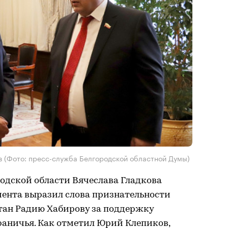
в (Фото: пресс-служба Белгородской областной Думы)
одской области Вячеслава Гладкова
мента выразил слова признательности
тан Радию Хабирову за поддержку
раничья. Как отметил Юрий Клепиков,