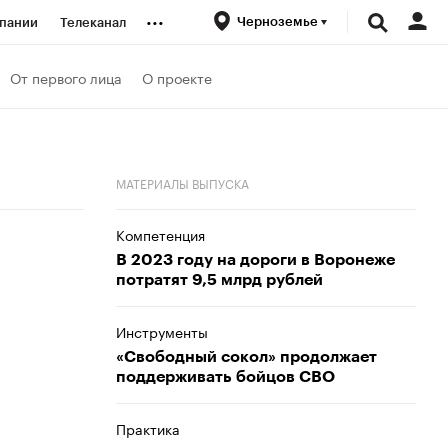
...
Черноземье
пании
Телеканал
ионеры
От первого лица
О проекте
вания
МАТЕРИАЛЫ ВЫПУСКА
личной валюты
Компетенция
В 2023 году на дороги в Воронеже
потратят 9,5 млрд рублей
Инструменты
«Свободный сокол» продолжает
поддерживать бойцов СВО
Практика