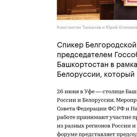
Константин Толкачев и Юрий Клепико
Спикер Белгородской
председателем Госсо
Башкортостан в рамка
Белоруссии, который 
26 июня в Уфе — столице Ба
России и Белоруссии. Мероп
Совета Федерации ФС РФ и На
работе принимают участие п
из разных регионов России и
форуме представляет предсе