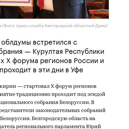
в (Фото: пресс-служба Белгородской областной Думы)
 облдумы встретился с
брания — Курултая Республики
х Х форума регионов России и
проходит в эти дни в Уфе
шкирии — стартовал Х форум регионов
риятие традиционно проходит под эгидой
ционального собрания Белоруссии. В
редставители законодательных собраний
 Белоруссии. Белгородскую область на
датель регионального парламента Юрий