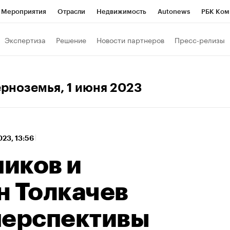
Мероприятия
Отрасли
Недвижимость
Autonews
РБК Ком
 РБК
РБК Образование
РБК Курсы
РБК Life
Тренды
Виз
Экспертиза
Решение
Новости партнеров
Пресс-релизы
ь
Крипто
РБК Бизнес-среда
Дискуссионный клуб
Исследо
зета
Спецпроекты СПб
Конференции СПб
Спецпроекты
ерноземья
, 1 июня 2023
кономика
Бизнес
Технологии и медиа
Финансы
Рынок на
023, 13:56
иков и
н Толкачев
перспективы