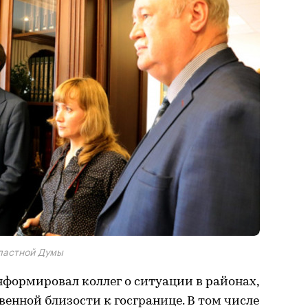
ластной Думы
формировал коллег о ситуации в районах,
енной близости к госгранице. В том числе