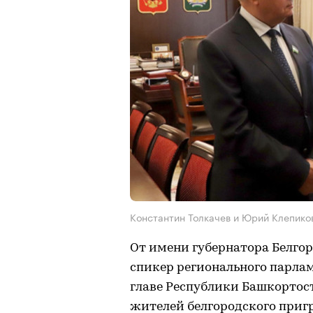
Константин Толкачев и Юрий Клепико
От имени губернатора Белгор
спикер регионального парла
главе Республики Башкортос
жителей белгородского приг