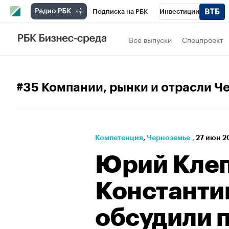
Подписка на РБК
Инвестиции
РБК Вино
Спорт
Школа управления
Все выпуски
Спецпроект
Национальные проекты
Город
Стил
Кредитные рейтинги
Франшизы
Га
#35 Компании, рынки и отрасли Ч
Проверка контрагентов
Политика
Э
Компетенция
⁠,
Черноземье
,
27 июн 2
Юрий Клеп
Константи
обсудили 