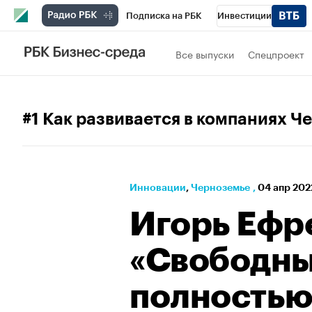
Подписка на РБК
Инвестиции
РБК Вино
Спорт
Школа управления
Все выпуски
Спецпроект
Национальные проекты
Город
Стил
Кредитные рейтинги
Франшизы
Га
#1 Как развивается в компаниях 
Политика
Экономика
Бизнес
Те
Инновации
⁠,
Черноземье
,
04 апр 202
Игорь Ефр
«Свободны
полностью