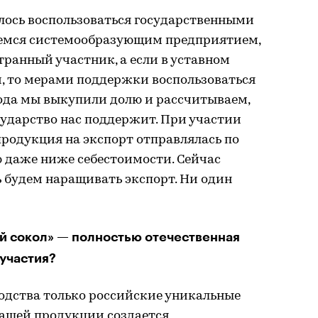
алось воспользоваться государственными
емся системообразующим предприятием,
странный участник, а если в уставном
й, то мерами поддержки воспользоваться
года мы выкупили долю и рассчитываем,
сударство нас поддержит. При участии
родукция на экспорт отправлялась по
 даже ниже себестоимости. Сейчас
ь будем наращивать экспорт. Ни один
й сокол» — полностью отечественная
 участия?
водства только российские уникальные
нашей продукции создается