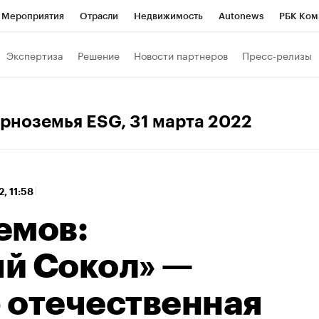
Мероприятия
Отрасли
Недвижимость
Autonews
РБК Ком
 РБК
РБК Образование
РБК Курсы
РБК Life
Тренды
Виз
Экспертиза
Решение
Новости партнеров
Пресс-релизы
ь
Крипто
РБК Бизнес-среда
Дискуссионный клуб
Исследо
зета
Спецпроекты СПб
Конференции СПб
Спецпроекты
Черноземья ESG
, 31 марта 2022
хнологии и медиа
Финансы
Рынок наличной валюты
2, 11:58
емов:
й Сокол» —
 отечественная