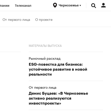
Черноземье
пании
Телеканал
ионеры
От первого лица
О проекте
вания
Проверка контрагентов
МАТЕРИАЛЫ ВЫПУСКА
Рыночный расклад
ESG-повестка для бизнеса:
устойчивое развитие в новой
реальности
От первого лица
Денис Буцаев: «В Черноземье
активно реализуются
инвестпроекты»