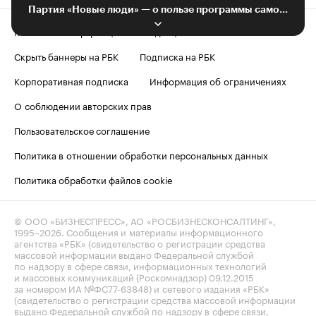
Партия «Новые люди» — о пользе программы самозанятости
Контактная информация
Редакция
Скрыть баннеры на РБК
Подписка на РБК
Корпоративная подписка
Информация об ограничениях
О соблюдении авторских прав
Пользовательское соглашение
Политика в отношении обработки персональных данных
Политика обработки файлов cookie
© ООО «БИЗНЕСПРЕСС», АО «РОСБИЗНЕСКОНСАЛТИНГ»,
1995–2026
. Сообщения и материалы информационного
агентства «РБК» (свидетельство о регистрации средства
массовой информации выдано Федеральной службой
по надзору в сфере связи, информационных технологий
и массовых коммуникаций (Роскомнадзор) 09.12.2015
за номером ИА №ФС77-63848) и сетевого издания «РБК»
(свидетельство о регистрации средства массовой информации
выдано Федеральной службой по надзору в сфере связи,