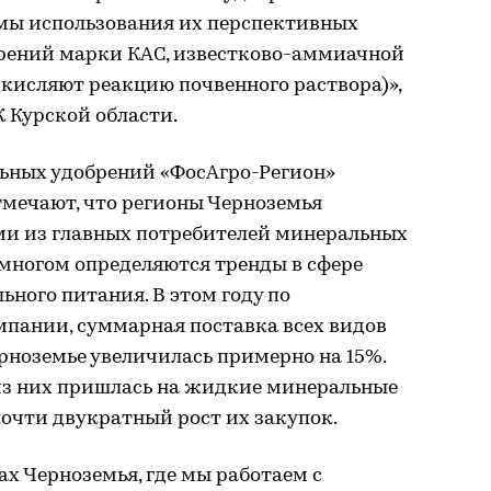
мы использования их перспективных
рений марки КАС, известково-аммиачной
одкисляют реакцию почвенного раствора)»,
 Курской области.
ьных удобрений «ФосАгро-Регион»
отмечают, что регионы Черноземья
и из главных потребителей минеральных
о многом определяются тренды в сфере
ного питания. В этом году по
пании, суммарная поставка всех видов
рноземье увеличилась примерно на 15%.
из них пришлась на жидкие минеральные
очти двукратный рост их закупок.
ах Черноземья, где мы работаем с