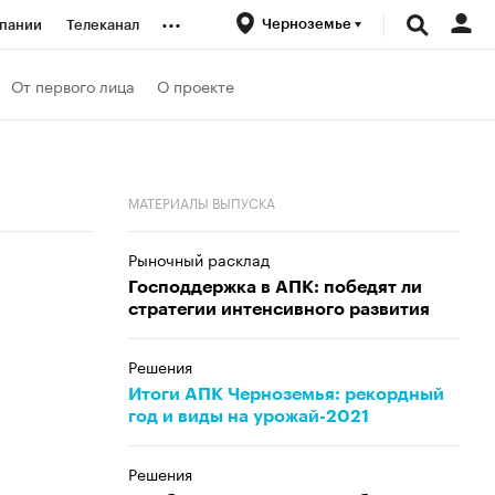
...
Черноземье
пании
Телеканал
ионеры
От первого лица
О проекте
вания
МАТЕРИАЛЫ ВЫПУСКА
личной валюты
Рыночный расклад
Господдержка в АПК: победят ли
стратегии интенсивного развития
Решения
Итоги АПК Черноземья: рекордный
год и виды на урожай-2021
Решения