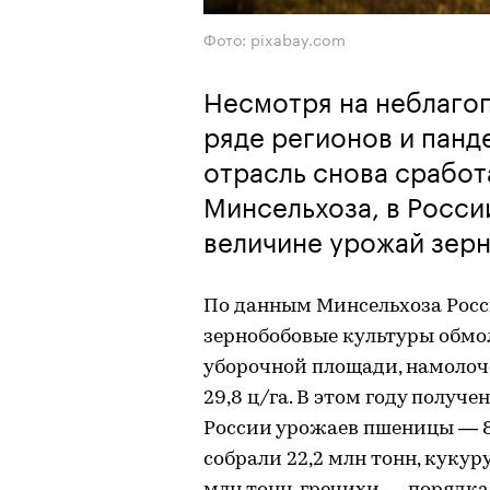
Фото: pixabay.com
Несмотря на неблаго
ряде регионов и панд
отрасль снова сработ
Минсельхоза, в Росси
величине урожай зер
По данным Минсельхоза Росси
зернобобовые культуры обмол
уборочной площади, намолоче
29,8 ц/га. В этом году получ
России урожаев пшеницы — 88
собрали 22,2 млн тонн, кукуру