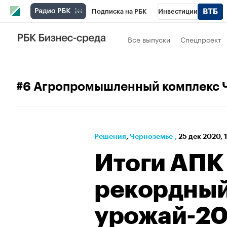
Подписка на РБК
Инвестиции
РБК Вино
Спорт
Школа управления
Все выпуски
Спецпроект
Национальные проекты
Город
Стил
Кредитные рейтинги
Франшизы
Га
#6 Агропромышленный комплекс 
Проверка контрагентов
Политика
Э
Решения
⁠,
Черноземье
,
25 дек 2020, 
Итоги АПК
рекордный 
урожай-20