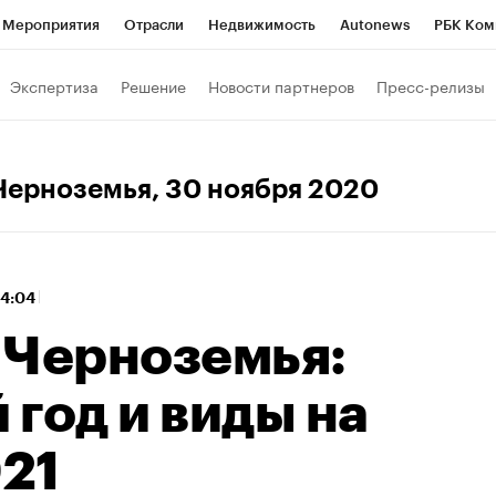
Мероприятия
Отрасли
Недвижимость
Autonews
РБК Ком
 РБК
РБК Образование
РБК Курсы
РБК Life
Тренды
Виз
Экспертиза
Решение
Новости партнеров
Пресс-релизы
ь
Крипто
РБК Бизнес-среда
Дискуссионный клуб
Исследо
зета
Спецпроекты СПб
Конференции СПб
Спецпроекты
Черноземья
, 30 ноября 2020
кономика
Бизнес
Технологии и медиа
Финансы
Рынок на
14:04
 Черноземья:
год и виды на
21