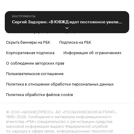
ИНСТРУМЕНТЫ
Сергей Задорин: «В ЮВЖД идет постоянное увеличение состава»
Контактная информация
Редакция
Скрыть баннеры на РБК
Подписка на РБК
Корпоративная подписка
Информация об ограничениях
О соблюдении авторских прав
Пользовательское соглашение
Политика в отношении обработки персональных данных
Политика обработки файлов cookie
© ООО «БИЗНЕСПРЕСС», АО «РОСБИЗНЕСКОНСАЛТИНГ»,
1995–2026
. Сообщения и материалы информационного
агентства «РБК» (свидетельство о регистрации средства
массовой информации выдано Федеральной службой
по надзору в сфере связи, информационных технологий