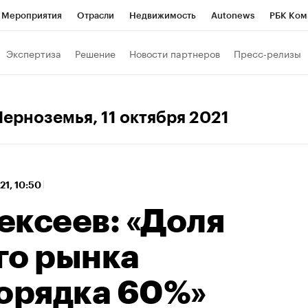
Мероприятия
Отрасли
Недвижимость
Autonews
РБК Ком
 РБК
РБК Образование
РБК Курсы
РБК Life
Тренды
Виз
Экспертиза
Решение
Новости партнеров
Пресс-релизы
ь
Крипто
РБК Бизнес-среда
Дискуссионный клуб
Исследо
зета
Спецпроекты СПб
Конференции СПб
Спецпроекты
Черноземья
, 11 октября 2021
кономика
Бизнес
Технологии и медиа
Финансы
Рынок на
021, 10:50
ексеев: «Доля
го рынка
порядка 60%»