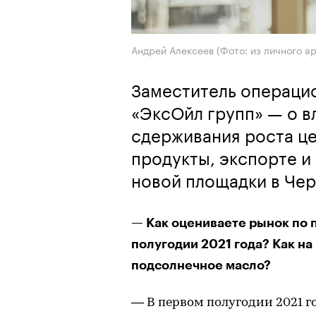
Андрей Алексеев (Фото: из личного ар
Заместитель операци
«ЭксОйл групп» — о в
сдерживания роста це
продукты, экспорте 
новой площадки в Че
— Как оцениваете рынок по 
полугодии 2021 года? Как на
подсолнечное масло?
— В первом полугодии 2021 г