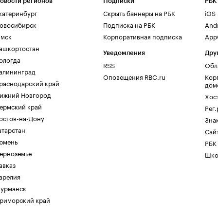
овости регионов
Подписки
РБК
катеринбург
Скрыть баннеры на РБК
iOS
овосибирск
Подписка на РБК
And
мск
Корпоративная подписка
AppG
ашкортостан
Уведомления
Дру
ологда
RSS
Обл
алининград
Оповещения RBC.ru
Кор
раснодарский край
дом
ижний Новгород
Хос
ермский край
Рег
остов-на-Дону
Зна
атарстан
Сайт
юмень
РБК
ерноземье
Шко
авказ
арелия
урманск
риморский край