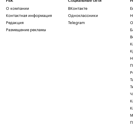
РБК
Социальные сети
Н
О компании
ВКонтакте
Е
Контактная информация
Одноклассники
Н
Редакция
Telegram
О
Размещение рекламы
Б
В
К
К
Н
П
Р
Т
Т
Ч
К
К
М
П