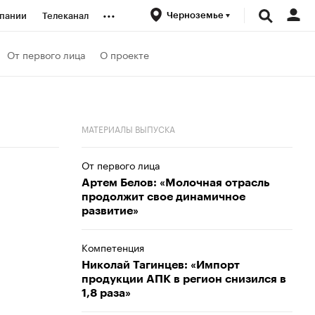
...
Черноземье
пании
Телеканал
ионеры
От первого лица
О проекте
вания
МАТЕРИАЛЫ ВЫПУСКА
личной валюты
От первого лица
Артем Белов: «Молочная отрасль
продолжит свое динамичное
развитие»
Компетенция
Николай Тагинцев: «Импорт
продукции АПК в регион снизился в
1,8 раза»