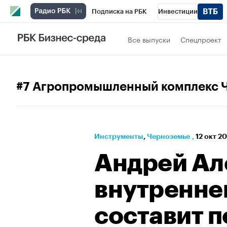
Подписка на РБК
Инвестиции
РБК Вино
Спорт
Школа управления
Все выпуски
Спецпроект
Национальные проекты
Город
Стил
Кредитные рейтинги
Франшизы
Га
#7 Агропромышленный комплекс 
Проверка контрагентов
Политика
Э
Инструменты
⁠,
Черноземье
,
12 окт 2
Андрей Ал
внутренне
составит 