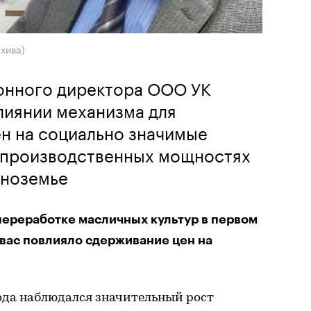
хива)
онного директора ООО УК
лиянии механизма для
н на социально значимые
и производственных мощностях
рноземье
переработке масличных культур в первом
 вас повлияло сдерживание цен на
ода наблюдался значительный рост