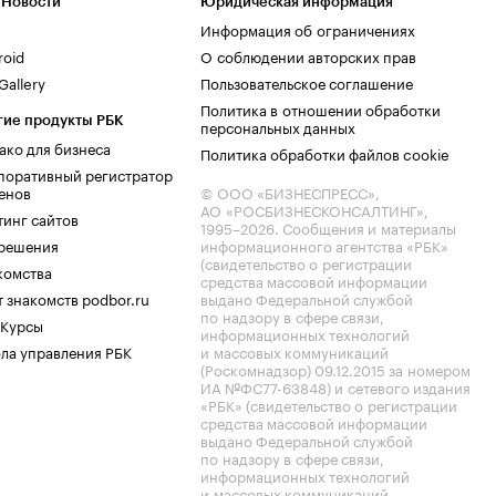
 Новости
Юридическая информация
Информация об ограничениях
roid
О соблюдении авторских прав
allery
Пользовательское соглашение
Политика в отношении обработки
гие продукты РБК
персональных данных
ако для бизнеса
Политика обработки файлов cookie
поративный регистратор
енов
© ООО «БИЗНЕСПРЕСС»,
АО «РОСБИЗНЕСКОНСАЛТИНГ»,
тинг сайтов
1995–2026
. Сообщения и материалы
.решения
информационного агентства «РБК»
(свидетельство о регистрации
комства
средства массовой информации
 знакомств podbor.ru
выдано Федеральной службой
по надзору в сфере связи,
 Курсы
информационных технологий
ла управления РБК
и массовых коммуникаций
(Роскомнадзор) 09.12.2015 за номером
ИА №ФС77-63848) и сетевого издания
«РБК» (свидетельство о регистрации
средства массовой информации
выдано Федеральной службой
по надзору в сфере связи,
информационных технологий
и массовых коммуникаций