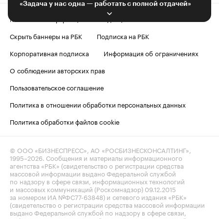
«Задача у нас одна — работать с полной отдачей»
Контактная информация
Редакция
Скрыть баннеры на РБК
Подписка на РБК
Корпоративная подписка
Информация об ограничениях
О соблюдении авторских прав
Пользовательское соглашение
Политика в отношении обработки персональных данных
Политика обработки файлов cookie
© ООО «БИЗНЕСПРЕСС», АО «РОСБИЗНЕСКОНСАЛТИНГ»,
1995–2026
. Сообщения и материалы информационного
агентства «РБК» (свидетельство о регистрации средства
массовой информации выдано Федеральной службой
по надзору в сфере связи, информационных технологий
и массовых коммуникаций (Роскомнадзор) 09.12.2015
за номером ИА №ФС77-63848) и сетевого издания «РБК»
(свидетельство о регистрации средства массовой информации
выдано Федеральной службой по надзору в сфере связи,