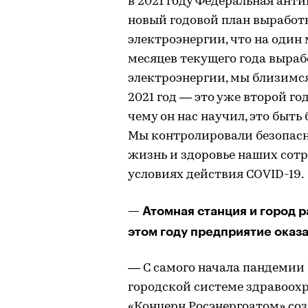
в 2021 году Федеральная ант
новый годовой план выработк
электроэнергии, что на один м
месяцев текущего года выраб
электроэнергии, мы близимся
2021 год — это уже второй го
чему он нас научил, это быть
Мы контролировали безопасно
жизнь и здоровье наших сотр
условиях действия COVID-19.
— Атомная станция и город р
этом году предприятие оказ
— С самого начала пандемии
городской системе здравоохр
«Концерн Росэнергоатом» со