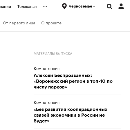
...
Черноземье
пании
Телеканал
ионеры
От первого лица
О проекте
вания
МАТЕРИАЛЫ ВЫПУСКА
личной валюты
Компетенция
Алексей Беспрозванных:
«Воронежский регион в топ-10 по
числу парков»
Компетенция
«Без развития кооперационных
связей экономики в России не
будет»