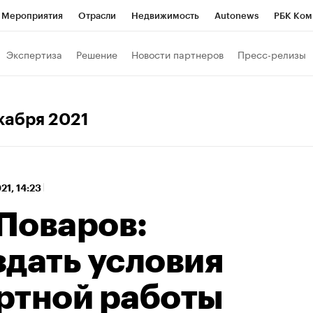
Мероприятия
Отрасли
Недвижимость
Autonews
РБК Ком
 РБК
РБК Образование
РБК Курсы
РБК Life
Тренды
Виз
Экспертиза
Решение
Новости партнеров
Пресс-релизы
ь
Крипто
РБК Бизнес-среда
Дискуссионный клуб
Исследо
зета
Спецпроекты СПб
Конференции СПб
Спецпроекты
екабря 2021
кономика
Бизнес
Технологии и медиа
Финансы
Рынок на
21, 14:23
Поваров:
здать условия
ртной работы