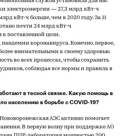
имонопольная служба установила для нас
и электроэнергии — 27,3 млрд кВт⋅ч
лрд кВт⋅ч больше, чем в 2020 году. За 11
отано почти 24 млрд кВт⋅ч
 к поставленной цели.
д пандемии коронавируса. Конечно, первое,
 более внимательными к своему здоровью.
сть во всех процессах, чтобы сохранить
удников, соблюдая все нормы и правила в
аботают в тесной связке. Какую помощь в
ало населению в борьбе с COVID-19?
 Нововоронежская АЭС активно помогает
анения. В первую волну при поддержке АО
здана ПЦР-лаборатория мощностью 200