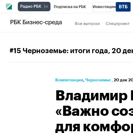
Подписка на РБК
Инвестиции
РБК Вино
Спорт
Школа управления
Все выпуски
Спецпроект
Национальные проекты
Город
Стил
Кредитные рейтинги
Франшизы
Га
#15 Черноземье: итоги года
, 20 д
Проверка контрагентов
Политика
Э
Компетенция
⁠,
Черноземье
,
20 дек 20
Владимир 
«Важно со
для комфо