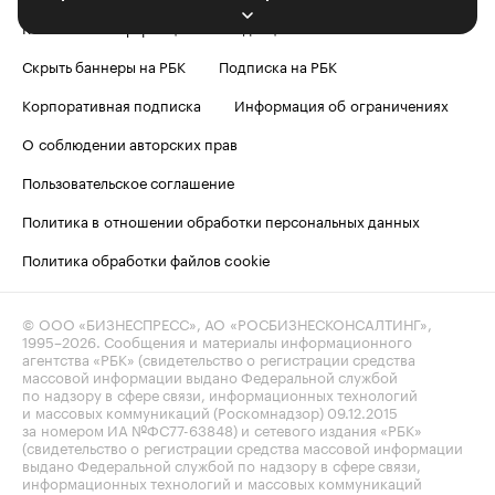
Контактная информация
Редакция
Скрыть баннеры на РБК
Подписка на РБК
Корпоративная подписка
Информация об ограничениях
О соблюдении авторских прав
Пользовательское соглашение
Политика в отношении обработки персональных данных
Политика обработки файлов cookie
© ООО «БИЗНЕСПРЕСС», АО «РОСБИЗНЕСКОНСАЛТИНГ»,
1995–2026
. Сообщения и материалы информационного
агентства «РБК» (свидетельство о регистрации средства
массовой информации выдано Федеральной службой
по надзору в сфере связи, информационных технологий
и массовых коммуникаций (Роскомнадзор) 09.12.2015
за номером ИА №ФС77-63848) и сетевого издания «РБК»
(свидетельство о регистрации средства массовой информации
выдано Федеральной службой по надзору в сфере связи,
информационных технологий и массовых коммуникаций